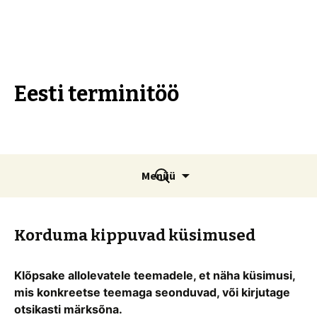
Eesti terminitöö
Liigu
Otsi:
Menüü
sisu
juurde
Korduma kippuvad küsimused
Klõpsake allolevatele teemadele, et näha küsimusi,
mis konkreetse teemaga seonduvad, või kirjutage
otsikasti märksõna.