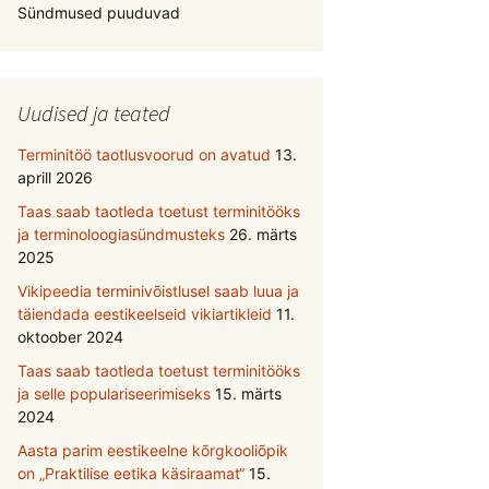
Sündmused puuduvad
Uudised ja teated
Terminitöö taotlusvoorud on avatud
13.
aprill 2026
Taas saab taotleda toetust terminitööks
ja terminoloogiasündmusteks
26. märts
2025
Vikipeedia terminivõistlusel saab luua ja
täiendada eestikeelseid vikiartikleid
11.
oktoober 2024
Taas saab taotleda toetust terminitööks
ja selle populariseerimiseks
15. märts
2024
Aasta parim eestikeelne kõrgkooliõpik
on „Praktilise eetika käsiraamat“
15.