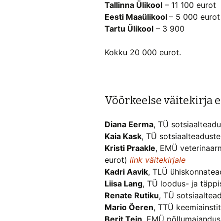
Tallinna Ülikool
– 11 100 eurot
Eesti Maaülikool
– 5 000 eurot
Tartu Ülikool
– 3 900
Kokku 20 000 eurot.
Võõrkeelse väitekirja 
Diana Eerma
, TÜ sotsiaaltead
Kaia Kask
, TÜ sotsiaalteadust
Kristi Praakle
, EMÜ veterinaarm
eurot)
link väitekirjale
Kadri Aavik
, TLÜ ühiskonnatead
Liisa Lang
, TÜ loodus- ja täpp
Renate Rutiku
, TÜ sotsiaalte
Mario Öeren
, TTÜ keemiainsti
Berit Tein
, EMÜ põllumajandus-