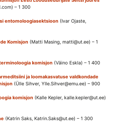
komisjon Eesti Looduseuurijate Seltsi juures
.com) – 1 300
tsi entomoloogiasektsioon
(Ivar Ojaste,
ede Komisjon
(Matti Masing, matti@ut.ee) – 1
sterminoloogia komisjon
(Väino Eskla) – 1 400
armeditsiini ja loomakasvatuse valdkondade
misjon
(Ülle Sihver, Ylle.Sihver@emu.ee) – 900
loogia komisjon
(Kalle Kepler, kalle.kepler@ut.ee)
ne
(Katrin Saks, Katrin.Saks@ut.ee) – 1 300