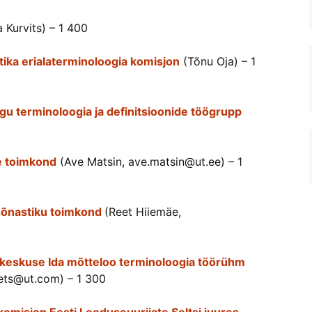
a Kurvits) – 1 400
ika erialaterminoloogia komisjon
(Tõnu Oja) – 1
gu terminoloogia ja definitsioonide töögrupp
e toimkond
(Ave Matsin, ave.matsin
@ut.ee) – 1
sõnastiku toimkond
(Reet Hiiemäe,
ikakeskuse Ida mõtteloo terminoloogia töörühm
ets@ut.com) – 1 300