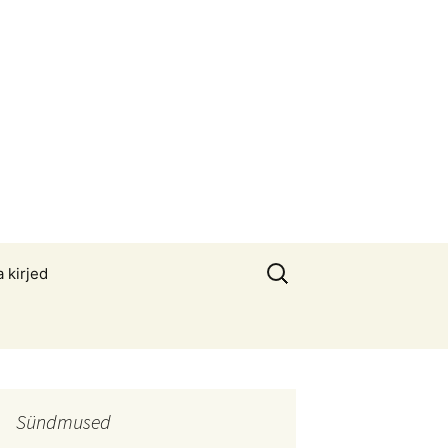
Otsi:
a kirjed
Sündmused