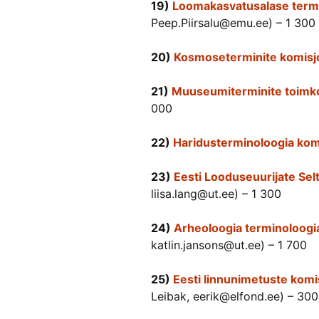
19)
Loomakasvatusalase term
Peep.Piirsalu@emu.ee) – 1 300
20)
Kosmoseterminite komisj
21)
Muuseumiterminite toimk
000
22)
Haridusterminoloogia kom
23)
Eesti Looduseuurijate Sel
liisa.lang@ut.ee) – 1 300
24)
Arheoloogia terminoloogi
katlin.jansons@ut.ee) – 1 700
25)
Eesti linnunimetuste komi
Leibak, eerik@elfond.ee) – 300