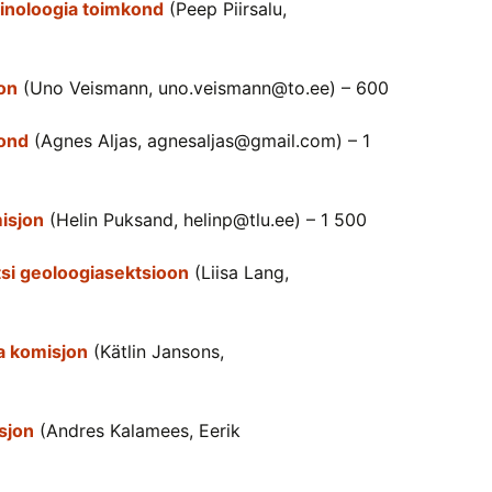
inoloogia toimkond
(Peep Piirsalu,
on
(Uno Veismann, uno.veismann@to.ee) – 600
ond
(Agnes Aljas, agnesaljas@gmail.com) – 1
isjon
(Helin Puksand, helinp@tlu.ee) – 1 500
tsi geoloogiasektsioon
(Liisa Lang,
a komisjon
(Kätlin Jansons,
sjon
(Andres Kalamees, Eerik