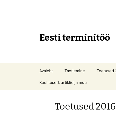
Eesti terminitöö
Liigu
Avaleht
Taotlemine
Toetused 
sisu
juurde
Koolitused, artiklid ja muu
Toetused 2016