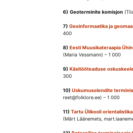
6)
Geoterminite komisjon
(Tii
7)
Geoinformaatika ja geomaat
400
8)
Eesti Muusikateraapia Ühin
(Maria Vessmann) – 1 000
9)
Käsitööteaduse oskuskeel
300
10)
Uskumusolendite termini
reet@folklore.ee) – 1 000
11)
Tartu Ülikooli orientalist
(Märt Läänemets, mart.laanem