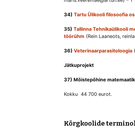
maris.veeremae@artun.ee) – 1 
34)
Tartu Ülikooli filosoofia 
35)
Tallinna Tehnikaülikooli 
töörühm
(Rein Laaneots, rein
36)
Veterinaarparasitoloogia
(
Jätkuprojekt
37) Mõistepõhine matemaatik
Kokku 44 700 eurot.
Kõrgkoolide termino