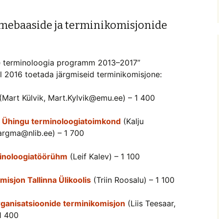
mebaaside ja terminikomisjonide
se terminoloogia programm 2013–2017”
il 2016 toetada järgmiseid terminikomisjone:
(Mart Külvik, Mart.Kylvik@emu.ee) – 1 400
 Ühingu terminoloogiatoimkond
(Kalju
argma@nlib.ee) – 1 700
rminoloogiatöörühm
(Leif Kalev) – 1 100
misjon Tallinna Ülikoolis
(Triin Roosalu) – 1 100
rganisatsioonide terminikomisjon
(Liis Teesaar,
1 400