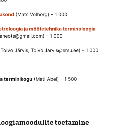
100
osakond
(Mats Volberg) – 1 000
metroloogia ja mõõtetehnika terminoloogia
laaneots@gmail.com) – 1 000
Toivo Järvis, Toivo.Jarvis@emu.ee) – 1 000
a terminikogu
(Mati Abel) – 1 500
loogiamoodulite toetamine