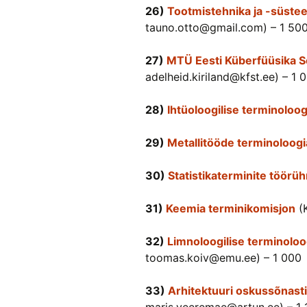
26)
Tootmistehnika ja -süste
tauno.otto@gmail.com) – 1 50
27)
MTÜ Eesti Küberfüüsika S
adelheid.kiriland@kfst.ee) – 1 
28)
Ihtüoloogilise terminoloo
29)
Metallitööde terminoloog
30)
Statistikaterminite töörü
31)
Keemia terminikomisjon
(K
32)
Limnoloogilise terminoloo
toomas.koiv@emu.ee) – 1 000
33)
Arhitektuuri oskussõnast