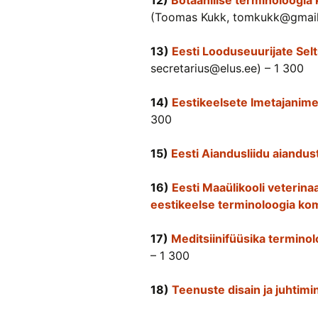
12)
Botaanilise terminoloogia 
(Toomas Kukk, tomkukk@gmail
13)
Eesti Looduseuurijate Sel
secretarius@elus.ee) – 1 300
14)
Eestikeelsete Imetajanim
300
15)
Eesti Aiandusliidu aiandu
16)
Eesti Maaülikooli veterina
eestikeelse terminoloogia ko
17)
Meditsiinifüüsika termino
– 1 300
18)
Teenuste disain ja juhtimi