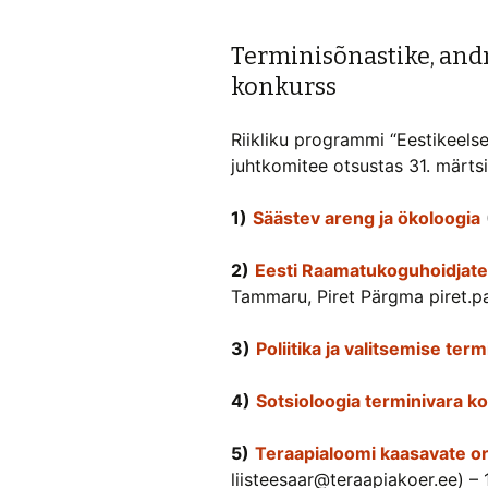
Terminisõnastike, and
konkurss
Riikliku programmi “Eestikeel
juhtkomitee otsustas 31. märts
1)
Säästev areng ja ökoloogia
2)
Eesti Raamatukoguhoidjate
Tammaru, Piret Pärgma piret.p
3)
Poliitika ja valitsemise te
4)
Sotsioloogia terminivara ko
5)
Teraapialoomi kaasavate o
liisteesaar@teraapiakoer.ee) – 