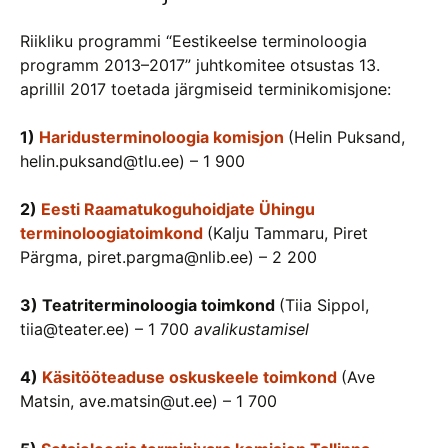
Riikliku programmi “Eestikeelse terminoloogia
programm 2013–2017” juhtkomitee otsustas 13.
aprillil 2017 toetada järgmiseid terminikomisjone:
1)
Haridusterminoloogia komisjon
(Helin Puksand,
helin.puksand@tlu.ee) – 1 900
2)
Eesti Raamatukoguhoidjate Ühingu
terminoloogiatoimkond
(Kalju Tammaru, Piret
Pärgma, piret.pargma@nlib.ee) – 2 200
3) Teatriterminoloogia toimkond
(Tiia Sippol,
tiia@teater.ee) – 1 700
avalikustamisel
4)
Käsitööteaduse oskuskeele toimkond
(Ave
Matsin, ave.matsin@ut.ee) – 1 700