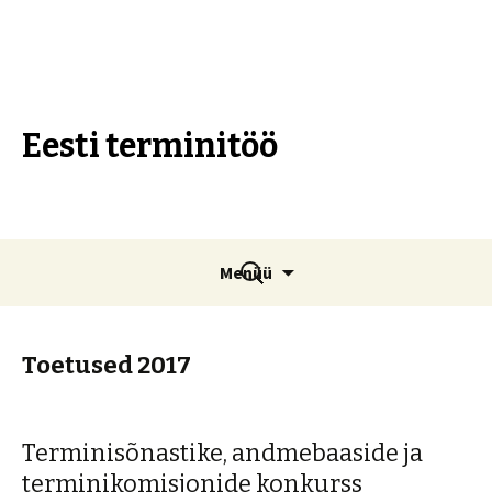
Eesti terminitöö
Liigu
Otsi:
Menüü
sisu
juurde
Toetused 2017
Terminisõnastike, andmebaaside ja
terminikomisjonide konkurss