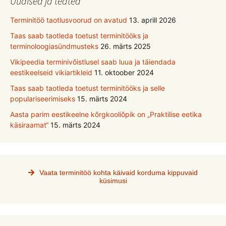
Uudised ja teated
Terminitöö taotlusvoorud on avatud
13. aprill 2026
Taas saab taotleda toetust terminitööks ja
terminoloogiasündmusteks
26. märts 2025
Vikipeedia terminivõistlusel saab luua ja täiendada
eestikeelseid vikiartikleid
11. oktoober 2024
Taas saab taotleda toetust terminitööks ja selle
populariseerimiseks
15. märts 2024
Aasta parim eestikeelne kõrgkooliõpik on „Praktilise eetika
käsiraamat“
15. märts 2024
Vaata terminitöö kohta käivaid korduma kippuvaid
küsimusi