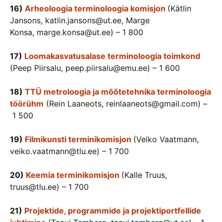
16)
Arheoloogia terminoloogia komisjon
(Kätlin
Jansons, katlin.jansons@ut.ee, Marge
Konsa, marge.konsa@ut.ee) – 1 800
17)
Loomakasvatusalase terminoloogia toimkond
(Peep Piirsalu, peep.piirsalu@emu.ee) – 1 600
18)
TTÜ metroloogia ja mõõtetehnika terminoloogia
töörühm
(Rein Laaneots, reinlaaneots@gmail.com) –
1 500
19)
Filmikunsti terminikomisjon
(Veiko Vaatmann,
veiko.vaatmann@tlu.ee) – 1 700
20)
Keemia terminikomisjon
(Kalle Truus,
truus@tlu.ee) – 1 700
21)
Projektide, programmide ja projektiportfellide