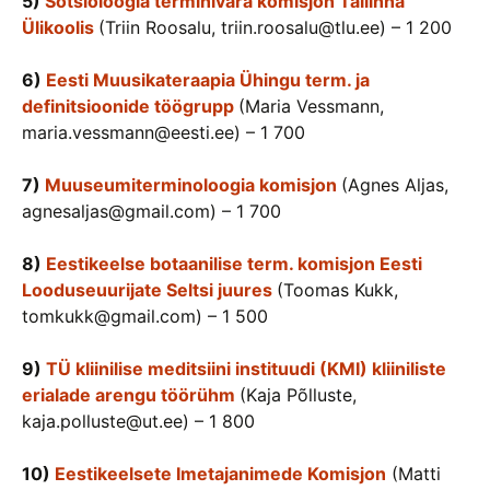
5)
Sotsioloogia terminivara komisjon Tallinna
Ülikoolis
(Triin Roosalu, triin.roosalu@tlu.ee) – 1 200
6)
Eesti Muusikateraapia Ühingu term. ja
definitsioonide töögrupp
(Maria Vessmann,
maria.vessmann@eesti.ee) – 1 700
7)
Muuseumiterminoloogia komisjon
(Agnes Aljas,
agnesaljas@gmail.com) – 1 700
8)
Eestikeelse botaanilise term. komisjon Eesti
Looduseuurijate Seltsi juures
(Toomas Kukk,
tomkukk@gmail.com) – 1 500
9)
TÜ kliinilise meditsiini instituudi (KMI) kliiniliste
erialade arengu töörühm
(Kaja Põlluste,
kaja.polluste@ut.ee) – 1 800
10)
Eestikeelsete Imetajanimede Komisjon
(Matti