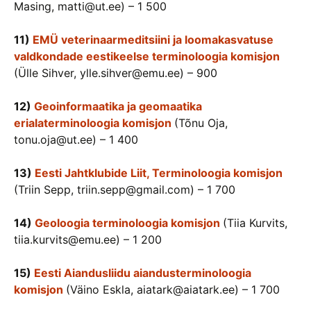
Masing, matti@ut.ee) – 1 500
11)
EMÜ veterinaarmeditsiini ja loomakasvatuse
valdkondade eestikeelse terminoloogia komisjon
(Ülle Sihver, ylle.sihver@emu.ee) – 900
12)
Geoinformaatika ja geomaatika
erialaterminoloogia komisjon
(Tõnu Oja,
tonu.oja@ut.ee) – 1 400
13)
Eesti Jahtklubide Liit, Terminoloogia komisjon
(Triin Sepp, triin.sepp@gmail.com) – 1 700
14)
Geoloogia terminoloogia komisjon
(Tiia Kurvits,
tiia.kurvits@emu.ee) – 1 200
15)
Eesti Aiandusliidu aiandusterminoloogia
komisjon
(Väino Eskla, aiatark@aiatark.ee) – 1 700