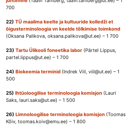
juhtimine
(Taavi Tamberg, taavi.tamberg@ut.ee) – 1
700
22)
TÜ maailma keelte ja kultuuride kolledži et
õigusterminoloogia vn keelde tõlkimise toimkond
(Oksana Palikova, oksana.palikova@ut.ee) – 1 700
23)
Tartu Ülikooli foneetika labor
(Pärtel Lippus,
partel.lippus@ut.ee) – 1 700
24)
Biokeemia terminid
(Indrek Viil, viil@ut.ee) – 1
500
25)
Ihtüoloogilise terminoloogia komisjon
(Lauri
Saks, lauri.saks@ut.ee) – 1 500
26)
Limnoloogilise terminoloogia komisjon
(Toomas
Kõiv, toomas.koiv@emu.ee) – 1 800