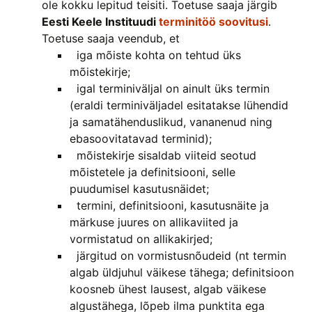
ole kokku lepitud teisiti. Toetuse saaja järgib
Eesti Keele Instituudi
terminitöö soovitusi
.
Toetuse saaja veendub, et
iga mõiste kohta on tehtud üks
mõistekirje;
igal terminiväljal on ainult üks termin
(eraldi terminiväljadel esitatakse lühendid
ja samatähenduslikud, vananenud ning
ebasoovitatavad terminid);
mõistekirje sisaldab viiteid seotud
mõistetele ja definitsiooni, selle
puudumisel kasutusnäidet;
termini, definitsiooni, kasutusnäite ja
märkuse juures on allikaviited ja
vormistatud on allikakirjed;
järgitud on vormistusnõudeid (nt termin
algab üldjuhul väikese tähega; definitsioon
koosneb ühest lausest, algab väikese
algustähega, lõpeb ilma punktita ega