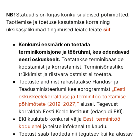
NB!
Statuudis on kirjas konkursi üldised põhimõtted.
Taotlemise ja toetuse kasutamise korra ning
üksikasjalikumad tingimused leiate leiate
siit
.
Konkursi eesmärk on toetada
terminikomisjone ja töörühmi, kes edendavad
eesti oskuskeelt.
Toetatakse terminibaaside
koostamist ja korrastamist. Terminisõnastike
trükkimist ja riistvara ostmist ei toetata.
Toetuste andmist rahastatakse Haridus- ja
Teadusministeeriumi keeleprogrammist
„Eesti
oskuskeelekorralduse ja terminitöö toetamise
põhimõtete (2019–2027)“
alusel. Tegevust
korraldab Eesti Keele Instituut (edaspidi EKI).
EKI kuulutab konkursi välja
Eesti terminitöö
kodulehel
ja teiste infokanalite kaudu.
Toetust saab taotleda nii tegutsev kui ka alustav