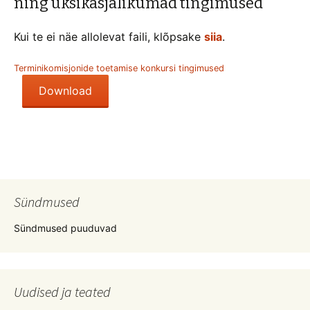
ning üksikasjalikumad tingimused
Kui te ei näe allolevat faili, klõpsake
siia
.
Terminikomisjonide toetamise konkursi tingimused
Download
Sündmused
Sündmused puuduvad
Uudised ja teated