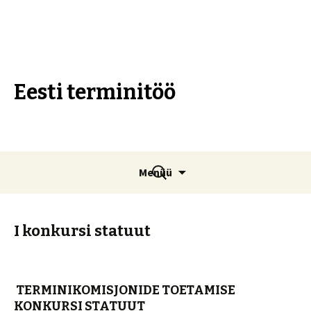
Eesti terminitöö
Liigu
Otsi:
Menüü
sisu
juurde
I konkursi statuut
TERMINIKOMISJONIDE TOETAMISE
KONKURSI STATUUT