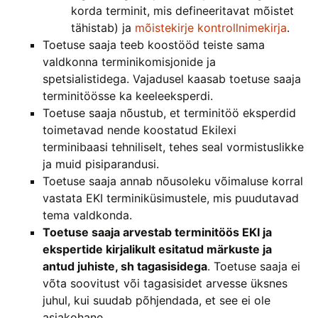
korda terminit, mis defineeritavat mõistet
tähistab) ja
mõistekirje kontrollnimekirja
.
Toetuse saaja teeb koostööd teiste sama
valdkonna terminikomisjonide ja
spetsialistidega. Vajadusel kaasab toetuse saaja
terminitöösse ka keeleeksperdi.
Toetuse saaja nõustub, et terminitöö eksperdid
toimetavad nende koostatud Ekilexi
terminibaasi tehniliselt, tehes seal vormistuslikke
ja muid pisiparandusi.
Toetuse saaja annab nõusoleku võimaluse korral
vastata EKI terminiküsimustele, mis puudutavad
tema valdkonda.
Toetuse saaja arvestab terminitöös EKI ja
ekspertide kirjalikult esitatud märkuste ja
antud juhiste, sh tagasisidega
. Toetuse saaja ei
võta soovitust või tagasisidet arvesse üksnes
juhul, kui suudab põhjendada, et see ei ole
asjakohane.