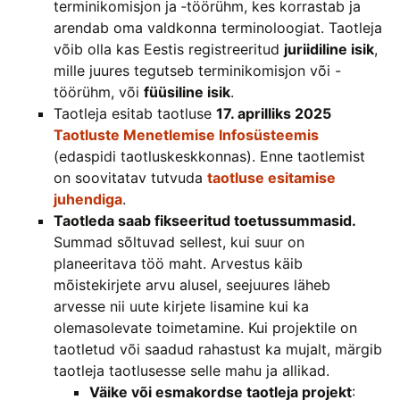
terminikomisjon ja ‑töörühm, kes korrastab ja
arendab oma valdkonna terminoloogiat. Taotleja
võib olla kas Eestis registreeritud
juriidiline isik
,
mille juures tegutseb terminikomisjon või -
töörühm, või
füüsiline isik
.
Taotleja esitab taotluse
17. aprilliks 2025
Taotluste Menetlemise Infosüsteemis
(edaspidi taotluskeskkonnas). Enne taotlemist
on soovitatav tutvuda
taotluse esitamise
juhendiga
.
Taotleda saab fikseeritud toetussummasid.
Summad sõltuvad sellest, kui suur on
planeeritava töö maht. Arvestus käib
mõistekirjete arvu alusel, seejuures läheb
arvesse nii uute kirjete lisamine kui ka
olemasolevate toimetamine. Kui projektile on
taotletud või saadud rahastust ka mujalt, märgib
taotleja taotlusesse selle mahu ja allikad.
Väike või esmakordse taotleja projekt
: