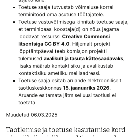
Toetuse saaja tutvustab võimaluse korral
terminitööd oma asutuse töötajatele.
Toetuse vastuvõtmisega kinnitab toetuse saaja,
et terminibaasi koostaja(d) on nõus jagama
loodavat ressurssi
Creative Commonsi
litsentsiga CC BY 4.0
. Hiljemalt projekti
lõpptähtpäeval teeb komisjon projekti
tulemused
avalikult ja tasuta kättesaadavaks
,
lisaks määrab kontaktisiku ja avalikustab
kontaktisiku ametliku meiliaadressi.
Toetuse saaja esitab aruande elektrooniliselt
taotluskeskkonnas
15. jaanuariks 2026
.
Aruande esitamata jätmisel uusi taotlusi ei
toetata.
Muudetud 06.03.2025
Taotlemise ja toetuse kasutamise kord