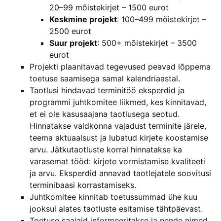
20–99 mõistekirjet – 1500 eurot
Keskmine projekt
: 100–499 mõistekirjet –
2500 eurot
Suur projekt
: 500+ mõistekirjet – 3500
eurot
Projekti plaanitavad tegevused peavad lõppema
toetuse saamisega samal kalendriaastal.
Taotlusi hindavad terminitöö eksperdid ja
programmi juhtkomitee liikmed, kes kinnitavad,
et ei ole kasusaajana taotlusega seotud.
Hinnatakse valdkonna vajadust terminite järele,
teema aktuaalsust ja lubatud kirjete koostamise
arvu. Jätkutaotluste korral hinnatakse ka
varasemat tööd: kirjete vormistamise kvaliteeti
ja arvu. Eksperdid annavad taotlejatele soovitusi
terminibaasi korrastamiseks.
Juhtkomitee kinnitab toetussummad ühe kuu
jooksul alates taotluste esitamise tähtpäevast.
Toetuse saajaid informeeritakse ja nende nimed