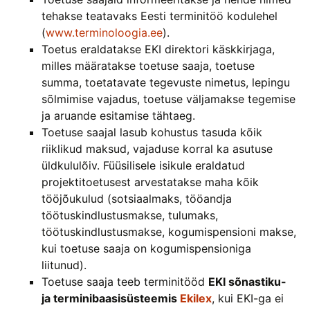
tehakse teatavaks Eesti terminitöö kodulehel
(
www.terminoloogia.ee
).
Toetus eraldatakse EKI direktori käskkirjaga,
milles määratakse toetuse saaja, toetuse
summa, toetatavate tegevuste nimetus, lepingu
sõlmimise vajadus, toetuse väljamakse tegemise
ja aruande esitamise tähtaeg.
Toetuse saajal lasub kohustus tasuda kõik
riiklikud maksud, vajaduse korral ka asutuse
üldkululõiv. Füüsilisele isikule eraldatud
projektitoetusest arvestatakse maha kõik
tööjõukulud (sotsiaalmaks, tööandja
töötuskindlustusmakse, tulumaks,
töötuskindlustusmakse, kogumispensioni makse,
kui toetuse saaja on kogumispensioniga
liitunud).
Toetuse saaja teeb terminitööd
EKI sõnastiku-
ja terminibaasisüsteemis
Ekilex
, kui EKI-ga ei