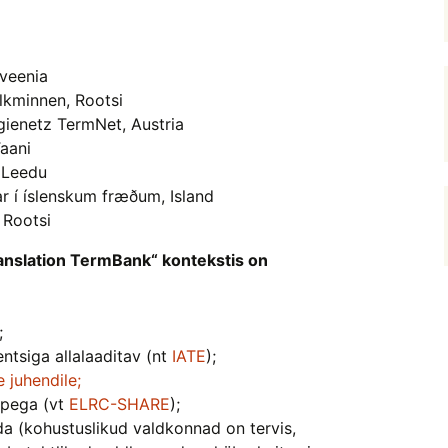
oveenia
olkminnen, Rootsi
gienetz TermNet, Austria
aani
, Leedu
 í íslenskum fræðum, Island
 Rootsi
anslation TermBank“ kontekstis on
;
sentsiga allalaaditav (nt
IATE
);
 juhendile;
ppega (vt
ELRC-SHARE
);
a (kohustuslikud valdkonnad on tervis,