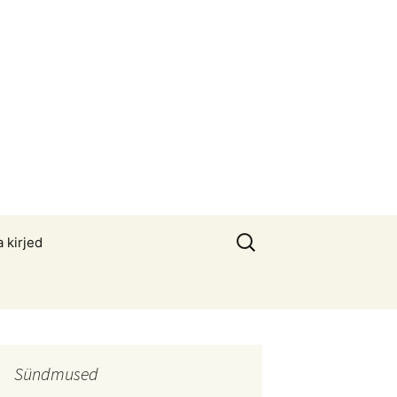
Otsi:
a kirjed
Sündmused