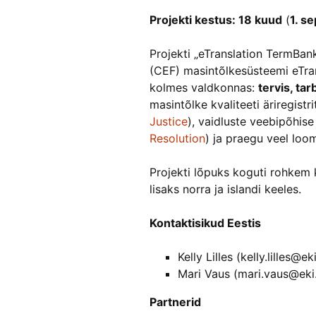
Projekti kestus: 18 kuud
(
1. s
Projekti „eTranslation TermBa
(CEF) masintõlkesüsteemi eTran
kolmes valdkonnas:
tervis, tar
masintõlke kvaliteeti äriregis
Justice
), vaidluste veebipõhis
Resolution
) ja praegu veel loo
Projekti lõpuks koguti rohkem k
lisaks norra ja islandi keeles.
Kontaktisikud Eestis
Kelly Lilles (kelly.lilles@ek
Mari Vaus (mari.vaus@eki
Partnerid