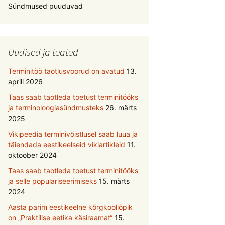
Sündmused puuduvad
Uudised ja teated
Terminitöö taotlusvoorud on avatud
13.
aprill 2026
Taas saab taotleda toetust terminitööks
ja terminoloogiasündmusteks
26. märts
2025
Vikipeedia terminivõistlusel saab luua ja
täiendada eestikeelseid vikiartikleid
11.
oktoober 2024
Taas saab taotleda toetust terminitööks
ja selle populariseerimiseks
15. märts
2024
Aasta parim eestikeelne kõrgkooliõpik
on „Praktilise eetika käsiraamat“
15.