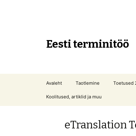
Eesti terminitöö
Liigu
Avaleht
Taotlemine
Toetused 
sisu
juurde
Koolitused, artiklid ja muu
eTranslation