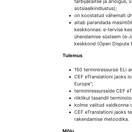
tarbijakaitse ja äriõigus,
sotsiaalkindlustus);
on koostatud vähemalt ühe
aitab parandada masintõlk
keskkonnas: e-tervise kes
ühendamise süsteem (e‑Ju
keskkond (Open Dispute R
Tulemus
150 terminiressurssi ELi a
CEF eTranslationi jaoks 
Europe”;
terminiressursside CEF eT
riiklikul tasandil termino
kolme valitud valdkonna o
CEF eTranslationi jaoks t
rakendamise metoodika.
Mõju