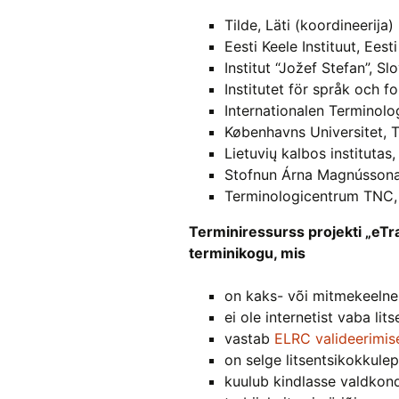
Tilde, Läti (koordineerija)
Eesti Keele Instituut, Eesti
Institut “Jožef Stefan”, Sl
Institutet för språk och f
Internationalen Terminolo
Københavns Universitet, T
Lietuvių kalbos institutas
Stofnun Árna Magnússonar
Terminologicentrum TNC,
Terminiressurss projekti „eTr
terminikogu, mis
on kaks- või mitmekeelne
ei ole internetist vaba lit
vastab
ELRC valideerimise
on selge litsentsikokkule
kuulub kindlasse valdkond