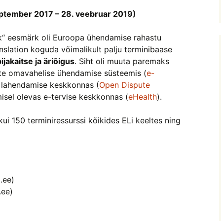
eptember 2017 – 28. veebruar 2019)
nk“ eesmärk oli Euroopa ühendamise rahastu
slation koguda võimalikult palju terminibaase
bijakaitse ja äriõigus
. Siht oli muuta paremaks
trite omavahelise ühendamise süsteemis (
e-
e lahendamise keskkonnas (
Open Dispute
misel olevas e-tervise keskkonnas (
eHealth
).
ui 150 terminiressurssi kõikides ELi keeltes ning
i.ee)
.ee)