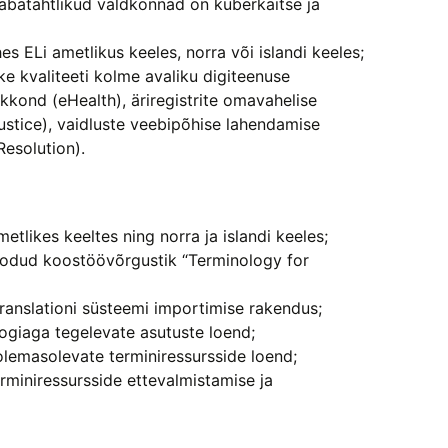
 vabatahtlikud valdkonnad on küberkaitse ja
s ELi ametlikus keeles, norra või islandi keeles;
e kvaliteeti kolme avaliku digiteenuse
kkond (eHealth), äriregistrite omavahelise
stice), vaidluste veebipõhise lahendamise
esolution).
metlikes keeltes ning norra ja islandi keeles;
loodud koostöövõrgustik “Terminology for
ranslationi süsteemi importimise rakendus;
loogiaga tegelevate asutuste loend;
lemasolevate terminiressursside loend;
erminiressursside ettevalmistamise ja