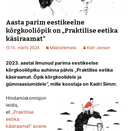
Aasta parim eestikeelne
kõrgkooliõpik on „Praktilise eetika
käsiraamat“
15. märts 2024
Määratlemata
Kairi Janson
2023. aastal ilmunud parima eestikeelse
kõrgkooliõpiku auhinna pälvis „Praktilise eetika
käsiraamat. Õpik kõrgkoolidele ja
gümnaasiumidele“, mille koostaja on Kadri Simm.
Hindamiskomisjon
leidis,
et
„Praktilise
eetika
käsiraamat“ avane