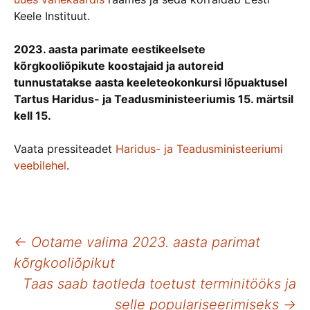
Keele Instituut.
2023. aasta parimate eestikeelsete
kõrgkooliõpikute koostajaid ja autoreid
tunnustatakse aasta keeleteokonkursi lõpuaktusel
Tartus Haridus- ja Teadusministeeriumis 15. märtsil
kell 15.
Vaata pressiteadet
Haridus- ja Teadusministeeriumi
veebilehel
.
Postituste
←
Ootame valima 2023. aasta parimat
kõrgkooliõpikut
töölaud
Taas saab taotleda toetust terminitööks ja
selle populariseerimiseks
→