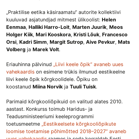
„Praktilise eetika käsiraamatu“ autorite kollektiivi
kuuluvad asjatundjad mitmest ülikoolist:
Helen
Eenmaa
,
Halliki Harro-Loit
,
Marten Juurik
,
Meos
Holger Kiik
,
Mari Kooskora
,
Kristi Lõuk
,
Francesco
Orsi
,
Kadri Simm
,
Margit Sutrop
,
Aive Pevkur
,
Mats
Volberg
ja
Marek Volt
.
Eriauhinna pälvinud
„Liivi keele õpik“ avaneb uues
vahekaardis
on esimene trükis ilmunud eestikeelne
liivi keele õpik kõrgkoolidele. Õpiku on
koostanud
Miina Norvik
ja
Tuuli Tuisk
.
Parimaid kõrgkooliõpikuid on valitud alates 2010.
aastast. Konkurss toimub Haridus- ja
Teadusministeeriumi keeleprogrammi
toetusmeetme
„Eestikeelsete kõrgkooliõpikute
loomise toetamise põhimõtted 2018–2027“ avaneb
uues vahekaardis
raames ja seda korraldab Eesti