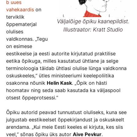
b uues
vahekaardis
on
terviklik
Väljalõige õpiku kaanepildist.
õppematerjal
Illustraator: Kratt Studio
olulises
valdkonnas. „Tegu
on esimese
eestikeelse ja eesti autorite kirjutatud praktilise
eetika õpikuga, milles kasutatud ühtlane ja selge
terminoloogia täidab ühtlasi olulise lünga valdkonna
oskuskeeles,“ ütles ministeeriumi keelepoliitika
osakonna nõunik
Helin Kask
. „Õpik on hästi
hoomatav ning seda saab kasutada ka väljaspool
otsest õppeprotsessi.“
Õpiku autorid peavad tunnustust oluliseks, kuna see
julgustab eestikeelset õppekirjandust ja oskuskeelt
arendama. „Kui meie Eesti keeles ei kirjuta, kes siis
veel,“ sõnas õpiku üks autor
Aive Pevkur
.