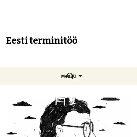
Eesti terminitöö
Liigu
Otsi:
Menüü
sisu
juurde