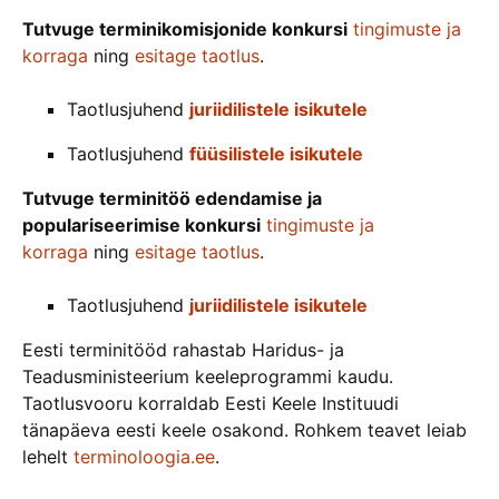
Tutvuge terminikomisjonide konkursi
tingimuste ja
korraga
ning
esitage taotlus
.
Taotlusjuhend
juriidilistele isikutele
Taotlusjuhend
füüsilistele isikutele
Tutvuge terminitöö edendamise ja
populariseerimise konkursi
tingimuste ja
korraga
ning
esitage taotlus
.
Taotlusjuhend
juriidilistele isikutele
Eesti terminitööd rahastab Haridus- ja
Teadusministeerium keeleprogrammi kaudu.
Taotlusvooru korraldab Eesti Keele Instituudi
tänapäeva eesti keele osakond. Rohkem teavet leiab
lehelt
terminoloogia.ee
.