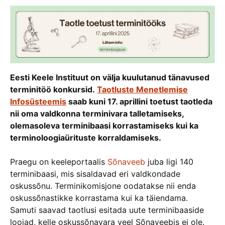
Eesti Keele Instituut on välja kuulutanud tänavused
terminitöö konkursid.
Taotluste Menetlemise
Infosüsteemis
saab kuni 17. aprillini toetust taotleda
nii oma valdkonna terminivara talletamiseks,
olemasoleva terminibaasi korrastamiseks kui ka
terminoloogiaürituste korraldamiseks.
Praegu on keeleportaalis
Sõnaveeb
juba ligi 140
terminibaasi, mis sisaldavad eri valdkondade
oskussõnu. Terminikomisjone oodatakse nii enda
oskussõnastikke korrastama kui ka täiendama.
Samuti saavad taotlusi esitada uute terminibaaside
loojad, kelle oskussõnavara veel Sõnaveebis ei ole.