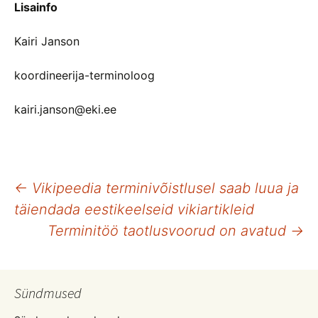
Lisainfo
Kairi Janson
koordineerija-terminoloog
kairi.janson@eki.ee
Postituste
←
Vikipeedia terminivõistlusel saab luua ja
täiendada eestikeelseid vikiartikleid
töölaud
Terminitöö taotlusvoorud on avatud
→
Sündmused