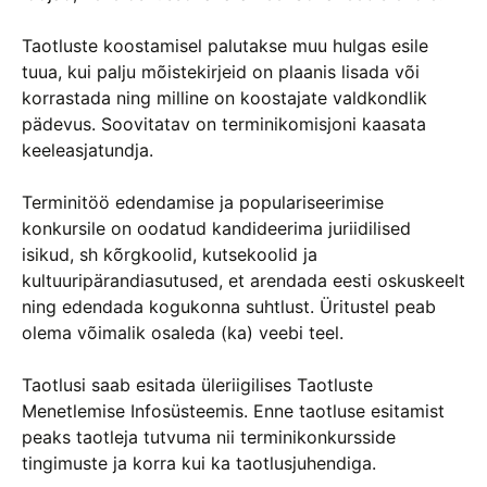
Taotluste koostamisel palutakse muu hulgas esile
tuua, kui palju mõistekirjeid on plaanis lisada või
korrastada ning milline on koostajate valdkondlik
pädevus. Soovitatav on terminikomisjoni kaasata
keeleasjatundja.
Terminitöö edendamise ja populariseerimise
konkursile on oodatud kandideerima juriidilised
isikud, sh kõrgkoolid, kutsekoolid ja
kultuuripärandiasutused, et arendada eesti oskuskeelt
ning edendada kogukonna suhtlust. Üritustel peab
olema võimalik osaleda (ka) veebi teel.
Taotlusi saab esitada üleriigilises Taotluste
Menetlemise Infosüsteemis. Enne taotluse esitamist
peaks taotleja tutvuma nii terminikonkursside
tingimuste ja korra kui ka taotlusjuhendiga.