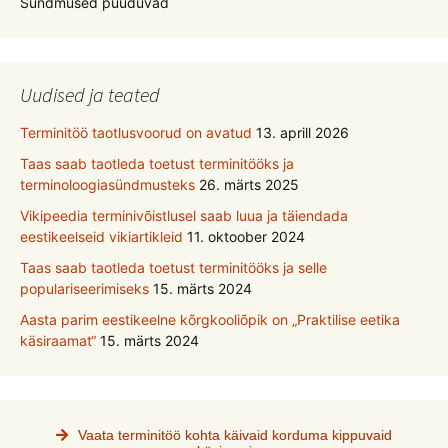
Sündmused puuduvad
Uudised ja teated
Terminitöö taotlusvoorud on avatud
13. aprill 2026
Taas saab taotleda toetust terminitööks ja
terminoloogiasündmusteks
26. märts 2025
Vikipeedia terminivõistlusel saab luua ja täiendada
eestikeelseid vikiartikleid
11. oktoober 2024
Taas saab taotleda toetust terminitööks ja selle
populariseerimiseks
15. märts 2024
Aasta parim eestikeelne kõrgkooliõpik on „Praktilise eetika
käsiraamat“
15. märts 2024
Vaata terminitöö kohta käivaid korduma kippuvaid