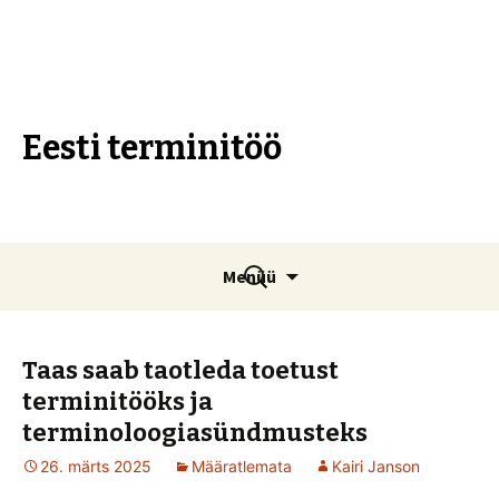
Eesti terminitöö
Liigu
Otsi:
Menüü
sisu
juurde
Taas saab taotleda toetust
terminitööks ja
terminoloogiasündmusteks
26. märts 2025
Määratlemata
Kairi Janson