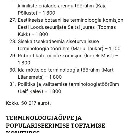
kliiniliste erialade arengu töörühm (Kaja
Põlluste) – 1 800
Eestikeelse botaanilise terminoloogia komisjon
Eesti Looduseuurijate Seltsi juures (Toomas
Kukk) – 1 800
Sisekaitseakadeemia siseturvalisuse
terminoloogia töörühm (Marju Taukar) – 1 100
Robootikaterminite komisjon (Indrek Must) –
1 800
Ida mõtteloo terminoloogia töörühm (Märt
Läänemets) – 1 800
Poliitika ja valitsemise terminoloogiatöörühm
(Leif Kalev) – 1 800
Kokku 50 017 eurot.
TERMINOLOOGIAÕPPE JA
POPULARISEERIMISE TOETAMISE