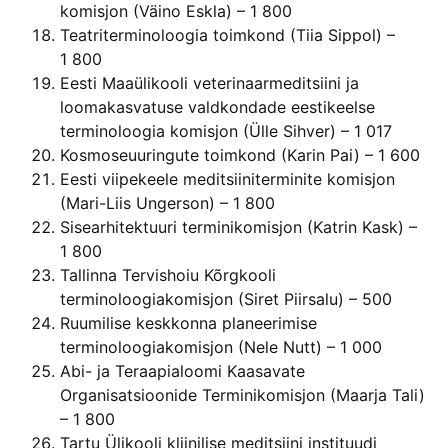
komisjon (Väino Eskla) – 1 800
Teatriterminoloogia toimkond (Tiia Sippol) –
1 800
Eesti Maaülikooli veterinaarmeditsiini ja
loomakasvatuse valdkondade eestikeelse
terminoloogia komisjon (Ülle Sihver) – 1 017
Kosmoseuuringute toimkond (Karin Pai) – 1 600
Eesti viipekeele meditsiiniterminite komisjon
(Mari-Liis Ungerson) – 1 800
Sisearhitektuuri terminikomisjon (Katrin Kask) –
1 800
Tallinna Tervishoiu Kõrgkooli
terminoloogiakomisjon (Siret Piirsalu) – 500
Ruumilise keskkonna planeerimise
terminoloogiakomisjon (Nele Nutt) – 1 000
Abi- ja Teraapialoomi Kaasavate
Organisatsioonide Terminikomisjon (Maarja Tali)
– 1 800
Tartu Ülikooli kliinilise meditsiini instituudi