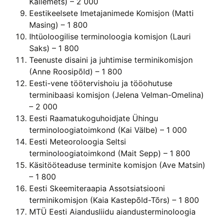
Kallemets) – 2 000
Eestikeelsete Imetajanimede Komisjon (Matti
Masing) – 1 800
Ihtüoloogilise terminoloogia komisjon (Lauri
Saks) – 1 800
Teenuste disaini ja juhtimise terminikomisjon
(Anne Roosipõld) – 1 800
Eesti-vene töötervishoiu ja tööohutuse
terminibaasi komisjon (Jelena Velman-Omelina)
– 2 000
Eesti Raamatukoguhoidjate Ühingu
terminoloogiatoimkond (Kai Välbe) – 1 000
Eesti Meteoroloogia Seltsi
terminoloogiatoimkond (Mait Sepp) – 1 800
Käsitööteaduse terminite komisjon (Ave Matsin)
– 1 800
Eesti Skeemiteraapia Assotsiatsiooni
terminikomisjon (Kaia Kastepõld-Tõrs) – 1 800
MTÜ Eesti Aiandusliidu aiandusterminoloogia