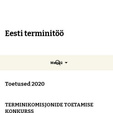
Eesti terminitöö
Liigu
Otsi:
Menüü
sisu
juurde
Toetused 2020
TERMINIKOMISJONIDE TOETAMISE
KONKURSS