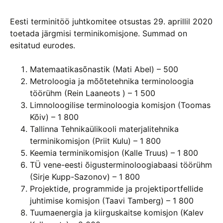
Eesti terminitöö juhtkomitee otsustas 29. aprillil 2020
toetada järgmisi terminikomisjone. Summad on
esitatud eurodes.
Matemaatikasõnastik (Mati Abel) – 500
Metroloogia ja mõõtetehnika terminoloogia
töörühm (Rein Laaneots ) – 1 500
Limnoloogilise terminoloogia komisjon (Toomas
Kõiv) – 1 800
Tallinna Tehnikaülikooli materjalitehnika
terminikomisjon (Priit Kulu) – 1 800
Keemia terminikomisjon (Kalle Truus) – 1 800
TÜ vene-eesti õigusterminoloogiabaasi töörühm
(Sirje Kupp-Sazonov) – 1 800
Projektide, programmide ja projektiportfellide
juhtimise komisjon (Taavi Tamberg) – 1 800
Tuumaenergia ja kiirguskaitse komisjon (Kalev