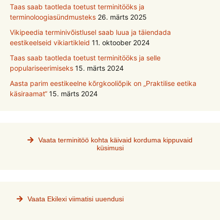
Taas saab taotleda toetust terminitööks ja
terminoloogiasündmusteks
26. märts 2025
Vikipeedia terminivõistlusel saab luua ja täiendada
eestikeelseid vikiartikleid
11. oktoober 2024
Taas saab taotleda toetust terminitööks ja selle
populariseerimiseks
15. märts 2024
Aasta parim eestikeelne kõrgkooliõpik on „Praktilise eetika
käsiraamat“
15. märts 2024
Vaata terminitöö kohta käivaid korduma kippuvaid
küsimusi
Vaata Ekilexi viimatisi uuendusi