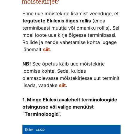
mõistekirjet?
Enne uue mõistekirje lisamist veenduge, et
tegutsete Ekilexis õiges rollis
(enda
terminibaasi muutja või omaniku rollis). Sel
moel loote uue kirje õigesse terminibaasi.
Rollide ja nende vahetamise kohta lugege
lähemalt
siit
.
NB!
See õpetus käib uue mõistekirje
loomise kohta. Seda, kuidas
olemasolevasse mõistekirjesse uut terminit
lisada, vaadake
siit
.
1. Minge Ekilexi avalehelt terminoloogide
otsingusse või valige menüüst
“Terminoloogid
“.