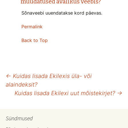
muudatused avalikus veebis?
Sõnaveebi uuendatakse kord päevas.
Permalink
Back to Top
Postituste
←
Kuidas lisada Ekilexis üla- või
alaindeksit?
töölaud
Kuidas lisada Ekilexi uut mõistekirjet?
→
Sündmused