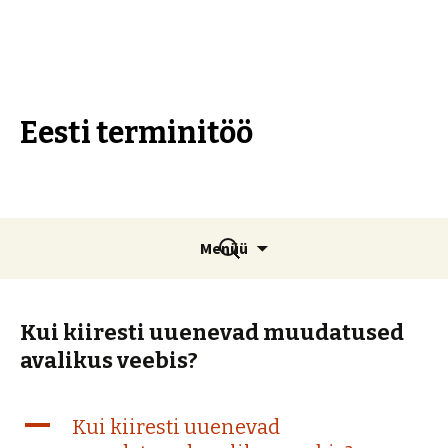
Eesti terminitöö
Liigu
Otsi:
Menüü
sisu
juurde
Kui kiiresti uuenevad muudatused
avalikus veebis?
A
Kui kiiresti uuenevad