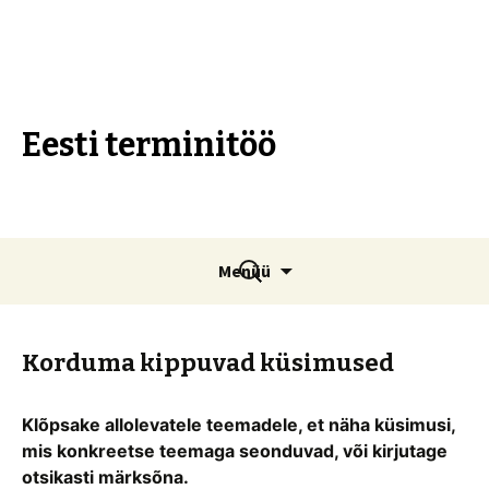
Eesti terminitöö
Liigu
Otsi:
Menüü
sisu
juurde
Korduma kippuvad küsimused
Klõpsake allolevatele teemadele, et näha küsimusi,
mis konkreetse teemaga seonduvad, või kirjutage
otsikasti märksõna.