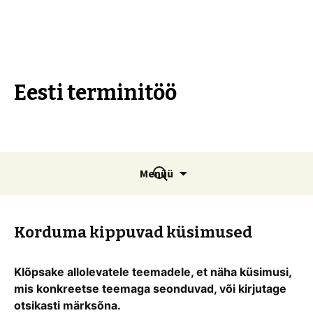
Eesti terminitöö
Liigu
Otsi:
Menüü
sisu
juurde
Korduma kippuvad küsimused
Klõpsake allolevatele teemadele, et näha küsimusi,
mis konkreetse teemaga seonduvad, või kirjutage
otsikasti märksõna.