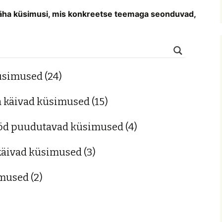
 näha küsimusi, mis konkreetse teemaga seonduvad,
küsimused
(24)
hta käivad küsimused
(15)
tööd puudutavad küsimused
(4)
 käivad küsimused
(3)
imused
(2)