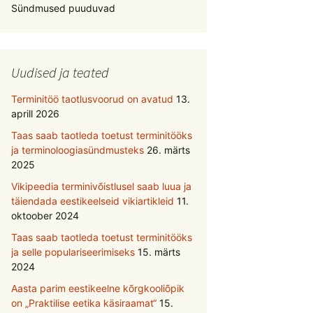
Sündmused puuduvad
Uudised ja teated
Terminitöö taotlusvoorud on avatud
13.
aprill 2026
Taas saab taotleda toetust terminitööks
ja terminoloogiasündmusteks
26. märts
2025
Vikipeedia terminivõistlusel saab luua ja
täiendada eestikeelseid vikiartikleid
11.
oktoober 2024
Taas saab taotleda toetust terminitööks
ja selle populariseerimiseks
15. märts
2024
Aasta parim eestikeelne kõrgkooliõpik
on „Praktilise eetika käsiraamat“
15.