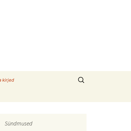
Otsi:
a kirjed
Sündmused