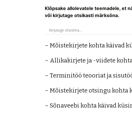
Klõpsake allolevatele teemadele, et
või kirjutage otsikasti märksõna.
– Mõistekirjete kohta käivad 
– Allikakirjete ja -viidete ko
– Terminitöö teooriat ja sisu
– Mõistekirjete otsingu kohta
– Sõnaveebi kohta käivad küs