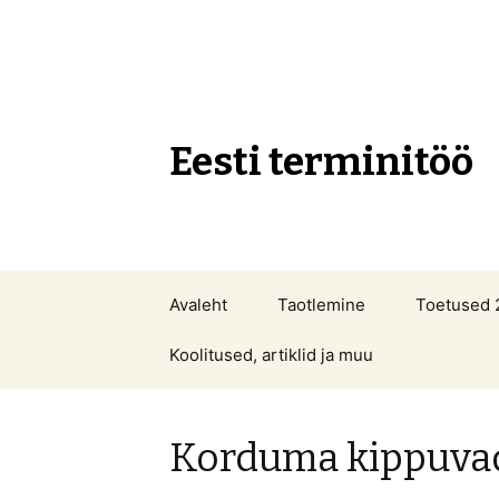
Eesti terminitöö
Liigu
Avaleht
Taotlemine
Toetused 
sisu
juurde
Koolitused, artiklid ja muu
Korduma kippuva