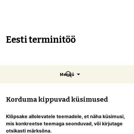
Eesti terminitöö
Liigu
Otsi:
Menüü
sisu
juurde
Korduma kippuvad küsimused
Klõpsake allolevatele teemadele, et näha küsimusi,
mis konkreetse teemaga seonduvad, või kirjutage
otsikasti märksõna.