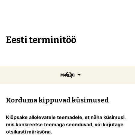
Eesti terminitöö
Liigu
Otsi:
Menüü
sisu
juurde
Korduma kippuvad küsimused
Klõpsake allolevatele teemadele, et näha küsimusi,
mis konkreetse teemaga seonduvad, või kirjutage
otsikasti märksõna.