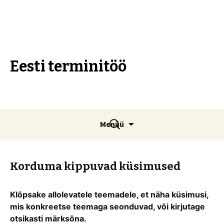
Eesti terminitöö
Liigu
Otsi:
Menüü
sisu
juurde
Korduma kippuvad küsimused
Klõpsake allolevatele teemadele, et näha küsimusi,
mis konkreetse teemaga seonduvad, või kirjutage
otsikasti märksõna.