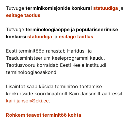
Tutvuge
terminikomisjonide konkursi
statuudiga
ja
esitage taotlus
Tutvuge
terminoloogiaõppe ja populariseerimise
konkursi
statuudiga
ja
esitage taotlus
Eesti terminitööd rahastab Haridus- ja
Teadusministeerium keeleprogrammi kaudu.
Taotlusvooru korraldab Eesti Keele Instituudi
terminoloogiaosakond.
Lisainfot saab küsida terminitöö toetamise
konkursside koordinaatorilt Kairi Jansonilt aadressil
kairi.janson@eki.ee
.
Rohkem teavet terminitöö kohta