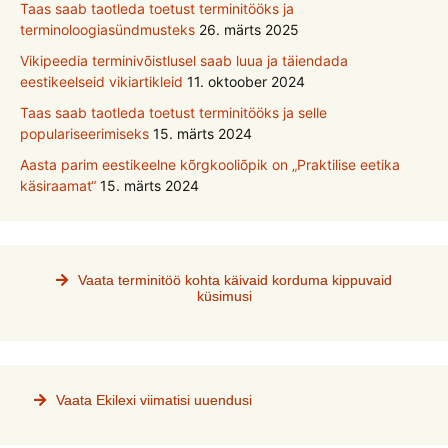
Taas saab taotleda toetust terminitööks ja
terminoloogiasündmusteks
26. märts 2025
Vikipeedia terminivõistlusel saab luua ja täiendada
eestikeelseid vikiartikleid
11. oktoober 2024
Taas saab taotleda toetust terminitööks ja selle
populariseerimiseks
15. märts 2024
Aasta parim eestikeelne kõrgkooliõpik on „Praktilise eetika
käsiraamat“
15. märts 2024
Vaata terminitöö kohta käivaid korduma kippuvaid
küsimusi
Vaata Ekilexi viimatisi uuendusi