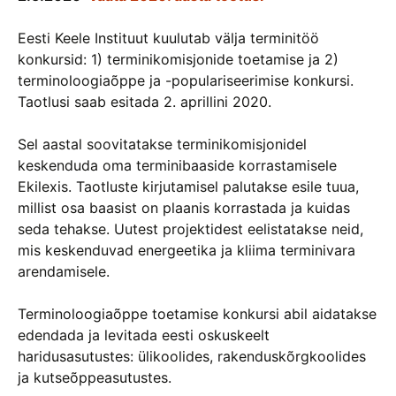
Eesti Keele Instituut kuulutab välja terminitöö
konkursid: 1) terminikomisjonide toetamise ja 2)
terminoloogiaõppe ja -populariseerimise konkursi.
Taotlusi saab esitada 2. aprillini 2020.
Sel aastal soovitatakse terminikomisjonidel
keskenduda oma terminibaaside korrastamisele
Ekilexis. Taotluste kirjutamisel palutakse esile tuua,
millist osa baasist on plaanis korrastada ja kuidas
seda tehakse. Uutest projektidest eelistatakse neid,
mis keskenduvad energeetika ja kliima terminivara
arendamisele.
Terminoloogiaõppe toetamise konkursi abil aidatakse
edendada ja levitada eesti oskuskeelt
haridusasutustes: ülikoolides, rakenduskõrgkoolides
ja kutseõppeasutustes.