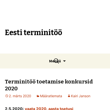
Eesti terminitöö
Liigu
Otsi:
Menüü
sisu
juurde
Terminitöö toetamise konkursid
2020
2. märts 2020
Määratlemata
Kairi Janson
2.5.2020:
vaata 2020. aasta toetusi