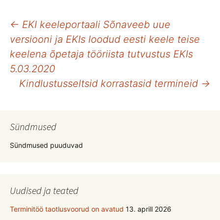
Postituste
←
EKI keeleportaali Sõnaveeb uue
versiooni ja EKIs loodud eesti keele teise
töölaud
keelena õpetaja tööriista tutvustus EKIs
5.03.2020
Kindlustusseltsid korrastasid termineid
→
Sündmused
Sündmused puuduvad
Uudised ja teated
Terminitöö taotlusvoorud on avatud
13. aprill 2026