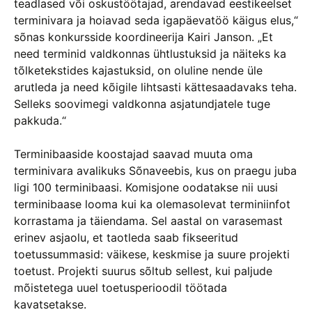
teadlased või oskustöötajad, arendavad eestikeelset
terminivara ja hoiavad seda igapäevatöö käigus elus,“
sõnas konkursside koordineerija Kairi Janson. „Et
need terminid valdkonnas ühtlustuksid ja näiteks ka
tõlketekstides kajastuksid, on oluline nende üle
arutleda ja need kõigile lihtsasti kättesaadavaks teha.
Selleks soovimegi valdkonna asjatundjatele tuge
pakkuda.“
Terminibaaside koostajad saavad muuta oma
terminivara avalikuks Sõnaveebis, kus on praegu juba
ligi 100 terminibaasi. Komisjone oodatakse nii uusi
terminibaase looma kui ka olemasolevat terminiinfot
korrastama ja täiendama. Sel aastal on varasemast
erinev asjaolu, et taotleda saab fikseeritud
toetussummasid: väikese, keskmise ja suure projekti
toetust. Projekti suurus sõltub sellest, kui paljude
mõistetega uuel toetusperioodil töötada
kavatsetakse.