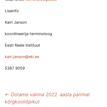
Lisainfo
Kairi Janson
koordineerija-terminoloog
Eesti Keele Instituut
kairi.janson@eki.ee
5387 9059
Postituste
←
Ootame valima 2022. aasta parimat
kõrgkooliõpikut
töölaud