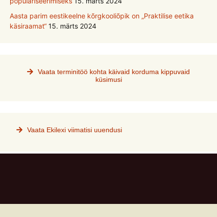
populariseerimiseks
15. märts 2024
Aasta parim eestikeelne kõrgkooliõpik on „Praktilise eetika
käsiraamat“
15. märts 2024
Vaata terminitöö kohta käivaid korduma kippuvaid
küsimusi
Vaata Ekilexi viimatisi uuendusi