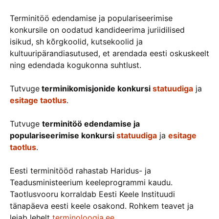
Terminitöö edendamise ja populariseerimise
konkursile on oodatud kandideerima juriidilised
isikud, sh kõrgkoolid, kutsekoolid ja
kultuuripärandiasutused, et arendada eesti oskuskeelt
ning edendada kogukonna suhtlust.
Tutvuge
terminikomisjonide konkursi
statuudiga
ja
esitage taotlus
.
Tutvuge
terminitöö edendamise ja
populariseerimise konkursi
statuudiga
ja
esitage
taotlus
.
Eesti terminitööd rahastab Haridus- ja
Teadusministeerium keeleprogrammi kaudu.
Taotlusvooru korraldab Eesti Keele Instituudi
tänapäeva eesti keele osakond. Rohkem teavet ja
leiab lehelt
terminoloogia.ee
.