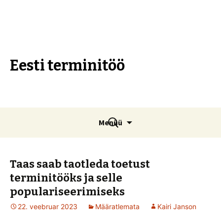
Eesti terminitöö
Liigu
Otsi:
Menüü
sisu
juurde
Taas saab taotleda toetust
terminitööks ja selle
populariseerimiseks
22. veebruar 2023
Määratlemata
Kairi Janson