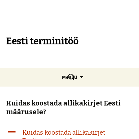
Eesti terminitöö
Liigu
Otsi:
Menüü
sisu
juurde
Kuidas koostada allikakirjet Eesti
määrusele?
A
Kuidas koostada allikakirjet