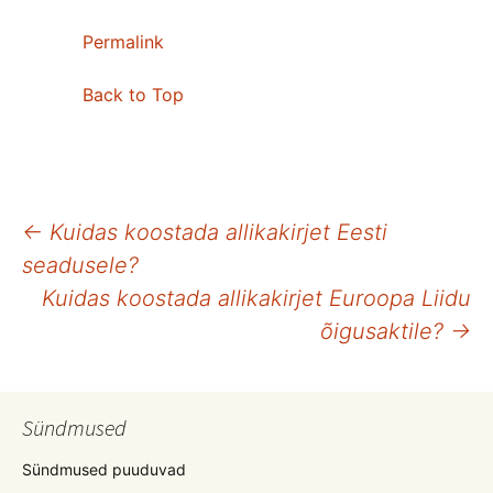
Permalink
Back to Top
Postituste
←
Kuidas koostada allikakirjet Eesti
seadusele?
töölaud
Kuidas koostada allikakirjet Euroopa Liidu
õigusaktile?
→
Sündmused
Sündmused puuduvad