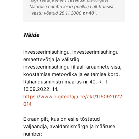
Määruse numbri leiab pealkirja alt fraasist 
"Vastu võetud 28.11.2008 
nr 40
".
Näide
Investeerimisühingu, investeerimisühingu
emaettevõtja ja välisriigi
investeerimisühingu filiaali aruannete sisu,
koostamise metoodika ja esitamise kord.
Rahandusministri määrus nr 40. RT I,
16.09.2022, 14.
https://www.riigiteataja.ee/akt/116092022
014
Ekraanipilt, kus on esile tõstetud
väljaandja, avaldamismärge ja määruse
number: