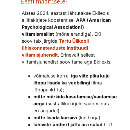
Eesti määrusele?
Alates 2024. aastast lähtutakse Ekilexis
allikakirjete koostamisel
APA (American
Psychological Associationi)
viitamismallist
(mõne erandiga). EKI
soovitab järgida
Tartu Ülikooli
ühiskonnateaduste instituudi
viitamisjuhendit
. Erinevalt sellest
viitamisjuhendist soovitame aga Ekilexis:
võimaluse korral
iga viite pika kuju
lõppu lisada ka
veebilingi
(ilma
lõpupunktita);
mitte märkida kasutamise/vaatamise
aega
(sest allikakirjele saab viidata
eri aegadel);
mitte lisada kursiivi
(kaldkirja);
lühiviite
ümbert jätta ära sulud
(TÜ