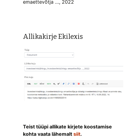
emaettevõtja …, 2022
Allikakirje Ekilexis
Teist tüüpi allikate kirjete koostamise
kohta vaata lähemalt
siit
.