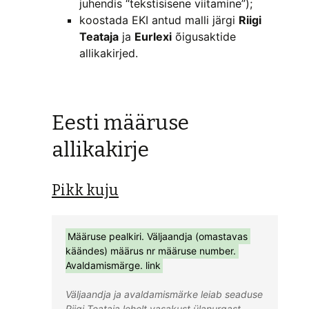
juhendis “tekstisisene viitamine”);
koostada EKI antud malli järgi
Riigi
Teataja
ja
Eurlexi
õigusaktide
allikakirjed.
Eesti määruse
allikakirje
Pikk kuju
Määruse pealkiri. Väljaandja (omastavas 
käändes) määrus nr määruse number. 
Väljaandja ja avaldamismärke leiab seaduse 
Riigi Teataja lehelt vasakust ülanurgast