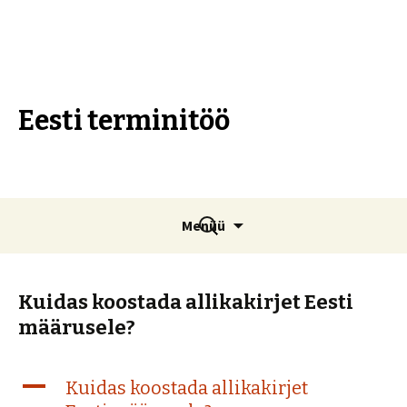
Eesti terminitöö
Liigu
Otsi:
Menüü
sisu
juurde
Kuidas koostada allikakirjet Eesti
määrusele?
A
Kuidas koostada allikakirjet