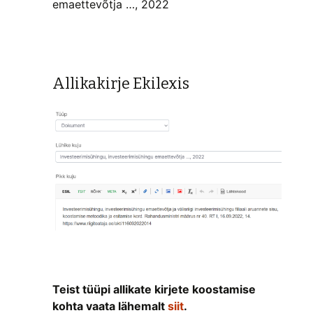
emaettevõtja …, 2022
Allikakirje Ekilexis
Teist tüüpi allikate kirjete koostamise
kohta vaata lähemalt
siit
.