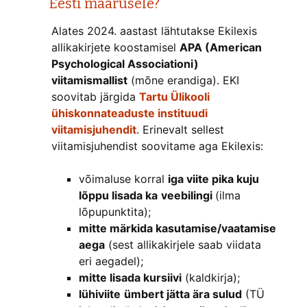
Eesti määrusele?
Alates 2024. aastast lähtutakse Ekilexis
allikakirjete koostamisel
APA (American
Psychological Associationi)
viitamismallist
(mõne erandiga). EKI
soovitab järgida
Tartu Ülikooli
ühiskonnateaduste instituudi
viitamisjuhendit
. Erinevalt sellest
viitamisjuhendist soovitame aga Ekilexis:
võimaluse korral
iga viite pika kuju
lõppu lisada ka
veebilingi
(ilma
lõpupunktita);
mitte märkida kasutamise/vaatamise
aega
(sest allikakirjele saab viidata
eri aegadel);
mitte lisada kursiivi
(kaldkirja);
lühiviite
ümbert jätta ära sulud
(TÜ