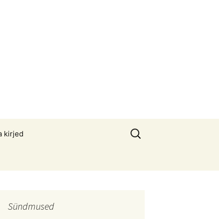
Otsi:
a kirjed
Sündmused