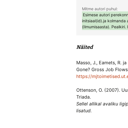
Esimese autori perekonnan
initsiaal(id).ja kolmanda 
(Ilmumisaasta). Pealkiri. 
Näited
Masso, J., Eamets, R. ja
Gone? Gross Job Flows in
https://mjtoimetised.u
Ottenson, O. (2007). Uu
Triada.
Sellel allikal avaliku li
lisatud.