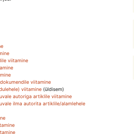
ne
amine
lile viitamine
itamine
amine
 dokumendile viitamine
dulehele) viitamine
(üldisem)
uvale autoriga artiklile viitamine
uvale ilma autorita artiklile/alamlehele
ine
itamine
itamine