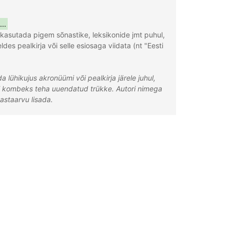
...
kasutada pigem sõnastike, leksikonide jmt puhul, 
des pealkirja või selle esiosaga viidata (nt "Eesti 
a lühikujus akronüümi või pealkirja järele juhul, 
õi kombeks teha uuendatud trükke.
Autori nimega 
aastaarvu lisada.