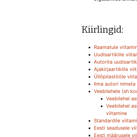
Kiirlingid:
Raamatule viitami
Uudisartiklile viit
Autorita uudisartik
Ajakirjaartiklile vi
Üliõpilastööle viit
Ilma autori nimeta
Veebilehele (sh ko
Veebilehel as
Veebilehel as
viitamine
Standardile viitam
Eesti seadusele vi
Eesti määrusele vi