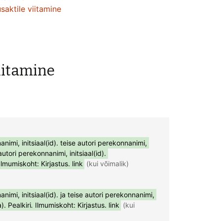
saktile viitamine
iitamine
imi, initsiaal(id). teise autori perekonnanimi, 
autori perekonnanimi, initsiaal(id). 
Ilmumiskoht: Kirjastus. link
 (kui võimalik)

imi, initsiaal(id). ja teise autori perekonnanimi, 
a).
Pealkiri
.
 Ilmumiskoht: Kirjastus. link
 (kui 