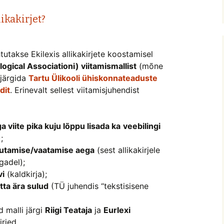
ikakirjet?
tutakse Ekilexis allikakirjete koostamisel
gical Associationi) viitamismallist
(mõne
 järgida
Tartu Ülikooli ühiskonnateaduste
dit
. Erinevalt sellest viitamisjuhendist
ga viite pika kuju lõppu lisada ka
veebilingi
;
sutamise/vaatamise aega
(sest allikakirjele
gadel);
vi
(kaldkirja);
tta ära sulud
(TÜ juhendis “tekstisisene
 malli järgi
Riigi Teataja
ja
Eurlexi
irjed.