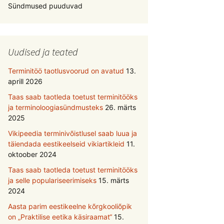
Sündmused puuduvad
Uudised ja teated
Terminitöö taotlusvoorud on avatud
13.
aprill 2026
Taas saab taotleda toetust terminitööks
ja terminoloogiasündmusteks
26. märts
2025
Vikipeedia terminivõistlusel saab luua ja
täiendada eestikeelseid vikiartikleid
11.
oktoober 2024
Taas saab taotleda toetust terminitööks
ja selle populariseerimiseks
15. märts
2024
Aasta parim eestikeelne kõrgkooliõpik
on „Praktilise eetika käsiraamat“
15.