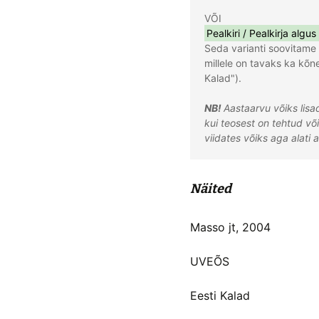
Pealkiri / Pealkirja algus 
Seda varianti soovitame 
millele on tavaks ka kõnel
Kalad").

NB! 
Aastaarvu võiks lisad
kui teosest on tehtud v
viidates võiks aga alati 
Näited
Masso jt, 2004
UVEÕS
Eesti Kalad