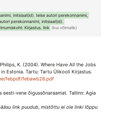
imi, initsiaal(id). teise autori perekonnanimi, 
autori perekonnanimi, initsiaal(id). 
Ilmumiskoht: Kirjastus. link
 (kui võimalik)
 Philips, K. (2004). Where Have All the Jobs
 Estonia. Tartu: Tartu Ülikooli Kirjastus.
t.ee/febpdf/febawb28.pdf
s eesti-vene õigussõnaraamat. Tallinn: Agia
gipääsu link puudub
,
mistõttu ei ole linki lõppu