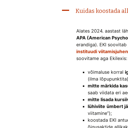
A
Kuidas koostada all
Alates 2024. aastast läh
APA (American Psycholo
erandiga). EKI soovitab
instituudi viitamisjuhen
soovitame aga Ekilexis:
võimaluse korral
i
(ilma lõpupunktita)
mitte märkida ka
saab viidata eri ae
mitte lisada kursii
lühiviite
ümbert jä
viitamine”);
koostada EKI antud
õigusaktide allikak