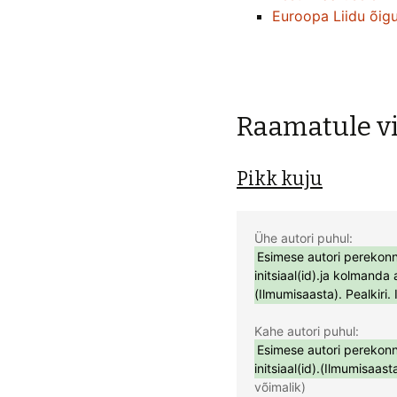
Euroopa Liidu õigu
Raamatule v
Pikk kuju
Esimese autori perekonnan
initsiaal(id).ja kolmanda 
(Ilmumisaasta). Pealkiri. 
Esimese autori perekonnan
initsiaal(id).(Ilmumisaast
võimalik)
