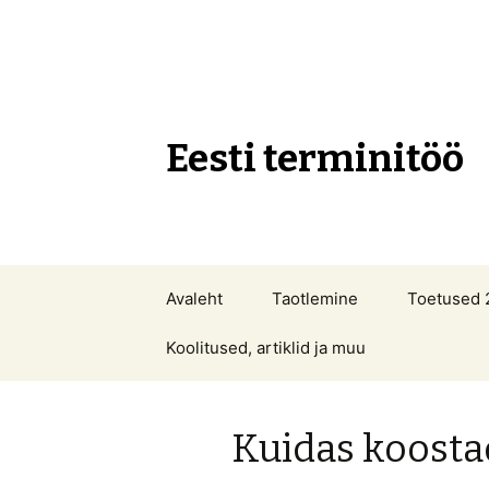
Eesti terminitöö
Liigu
Avaleht
Taotlemine
Toetused 
sisu
juurde
Koolitused, artiklid ja muu
Kuidas koostad