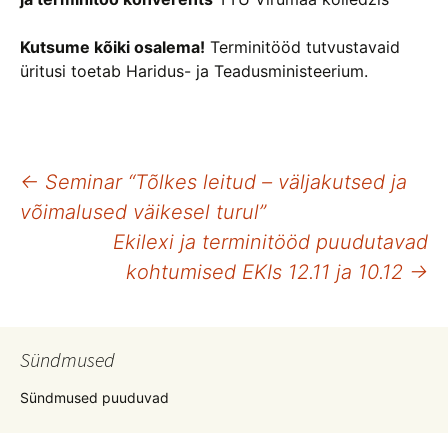
Kutsume kõiki osalema!
Terminitööd tutvustavaid
üritusi toetab Haridus- ja Teadusministeerium.
Postituste
←
Seminar “Tõlkes leitud – väljakutsed ja
võimalused väikesel turul”
töölaud
Ekilexi ja terminitööd puudutavad
kohtumised EKIs 12.11 ja 10.12
→
Sündmused
Sündmused puuduvad