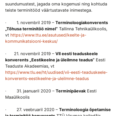
suundumustest, jagada oma kogemusi ning kohtuda
teiste terminitööd väärtustavate inimestega.
· 1. novembril 2019 –
Terminoloogiakonverents
„Tõhusa terminitöö nimel“
Tallinna Tehnikaülikoolis,
vt
https://www.ttu.ee/asutused/keelte-ja-
kommunikatsiooni-keskus/
· 21. novembril 2019 –
VII eesti teaduskeele
konverents „Eestikeelne ja üleilmne teadus“
Eesti
Teaduste Akadeemias, vt
https://www.tlu.ee/ht/uudised/vii-eesti-teaduskeele-
konverents-eestikeelne-ja-uleilmne-teadus
· 31. jaanuaril 2020 –
Terminipäevak
Eesti
Maaülikoolis
· 27. veebruaril 2020 –
Terminoloogia õpetamise
ja terminitöö konverents
TTÜ Virumaa kolledžis