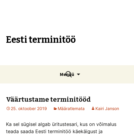
Eesti terminitöö
Liigu
Otsi:
Menüü
sisu
juurde
Väärtustame terminitööd
25. oktoober 2019
Määratlemata
Kairi Janson
Ka sel sügisel algab üritustesari, kus on võimalus
teada saada Eesti terminitöö käekäigust ja