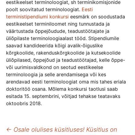
eestikeelset terminoloogiat, sh terminikomisjonide
poolt soovitatud terminoloogiat.
Eesti
terministipendiumi konkursi
eesmärk on soodustada
eestikeelset terminiloomet ning tunnustada ja
väärtustada õppejõudude, teadustöötajate ja
üliõpilaste terminoloogiaalast tööd. Stipendiumile
saavad kandideerida kõigi avalik-õiguslike
kõrgkoolide, rakenduskõrgkoolide ja kutsekoolide
üliõpilased, õppejõud ja teadustöötajad, kelle õppe-
või uurimisvaldkond on seotud eestikeelse
terminoloogia ja selle arendamisega või kes
arendavad eesti terminoloogiat oma mis tahes eriala
doktoritöö osana. Mõlema konkursi taotlusi saab
esitada 15. septembrini, võitjad tehakse teatavaks
oktoobris 2018.
Postituste
←
Osale olulises küsitluses! Küsitlus on