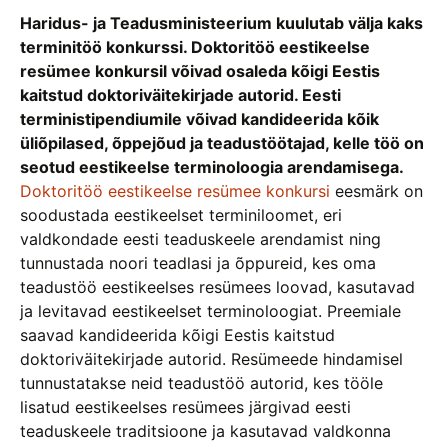
Haridus- ja Teadusministeerium kuulutab välja kaks
terminitöö konkurssi. Doktoritöö eestikeelse
resümee konkursil võivad osaleda kõigi Eestis
kaitstud doktoriväitekirjade autorid. Eesti
terministipendiumile võivad kandideerida kõik
üliõpilased, õppejõud ja teadustöötajad, kelle töö on
seotud eestikeelse terminoloogia arendamisega.
Doktoritöö eestikeelse resümee konkursi
eesmärk on
soodustada eestikeelset terminiloomet, eri
valdkondade eesti teaduskeele arendamist ning
tunnustada noori teadlasi ja õppureid, kes oma
teadustöö eestikeelses resümees loovad, kasutavad
ja levitavad eestikeelset terminoloogiat. Preemiale
saavad kandideerida kõigi Eestis kaitstud
doktoriväitekirjade autorid. Resümeede hindamisel
tunnustatakse neid teadustöö autorid, kes tööle
lisatud eestikeelses resümees järgivad eesti
teaduskeele traditsioone ja kasutavad valdkonna