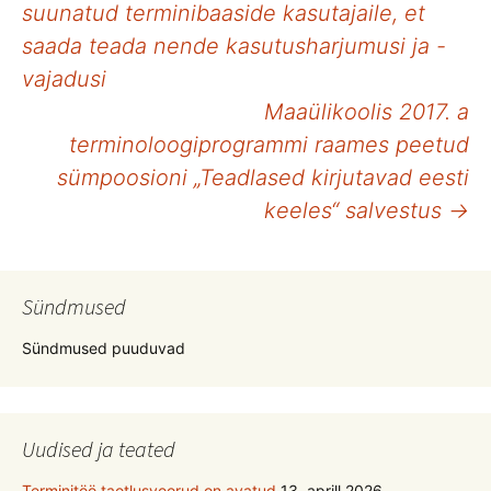
suunatud terminibaaside kasutajaile, et
töölaud
saada teada nende kasutusharjumusi ja -
vajadusi
Maaülikoolis 2017. a
terminoloogiprogrammi raames peetud
sümpoosioni „Teadlased kirjutavad eesti
keeles“ salvestus
→
Sündmused
Sündmused puuduvad
Uudised ja teated
Terminitöö taotlusvoorud on avatud
13. aprill 2026