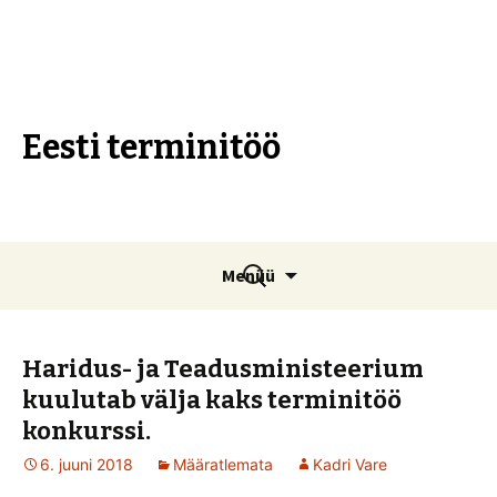
Eesti terminitöö
Liigu
Otsi:
Menüü
sisu
juurde
Haridus- ja Teadusministeerium
kuulutab välja kaks terminitöö
konkurssi.
6. juuni 2018
Määratlemata
Kadri Vare