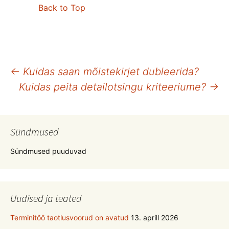
Back to Top
Postituste
←
Kuidas saan mõistekirjet dubleerida?
Kuidas peita detailotsingu kriteeriume?
→
töölaud
Sündmused
Sündmused puuduvad
Uudised ja teated
Terminitöö taotlusvoorud on avatud
13. aprill 2026