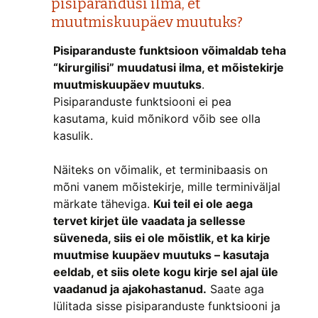
pisiparandusi ilma, et
muutmiskuupäev muutuks?
Pisiparanduste funktsioon võimaldab teha
“kirurgilisi” muudatusi ilma, et mõistekirje
muutmiskuupäev muutuks
.
Pisiparanduste funktsiooni ei pea
kasutama, kuid mõnikord võib see olla
kasulik.
Näiteks on võimalik, et terminibaasis on
mõni vanem mõistekirje, mille terminiväljal
märkate täheviga.
Kui teil ei ole aega
tervet kirjet üle vaadata ja sellesse
süveneda, siis ei ole mõistlik, et ka kirje
muutmise kuupäev muutuks – kasutaja
eeldab, et siis olete kogu kirje sel ajal üle
vaadanud ja ajakohastanud.
Saate aga
lülitada sisse pisiparanduste funktsiooni ja