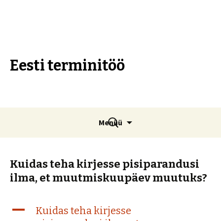
Eesti terminitöö
Liigu
Otsi:
Menüü
sisu
juurde
Kuidas teha kirjesse pisiparandusi
ilma, et muutmiskuupäev muutuks?
A
Kuidas teha kirjesse