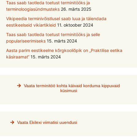
Taas saab taotleda toetust terminitööks ja
terminoloogiasündmusteks
26. märts 2025
Vikipeedia terminivõistlusel saab luua ja täiendada
eestikeelseid vikiartikleid
11. oktoober 2024
Taas saab taotleda toetust terminitööks ja selle
populariseerimiseks
15. märts 2024
Aasta parim eestikeelne kõrgkooliõpik on „Praktilise eetika
käsiraamat“
15. märts 2024
Vaata terminitöö kohta käivaid korduma kippuvaid
küsimusi
Vaata Ekilexi viimatisi uuendusi