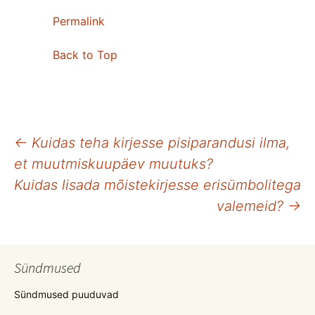
Permalink
Back to Top
Postituste
←
Kuidas teha kirjesse pisiparandusi ilma,
et muutmiskuupäev muutuks?
töölaud
Kuidas lisada mõistekirjesse erisümbolitega
valemeid?
→
Sündmused
Sündmused puuduvad