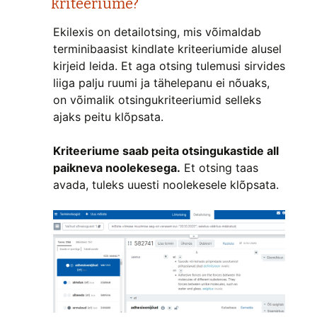
kriteeriume?
Ekilexis on detailotsing, mis võimaldab
terminibaasist kindlate kriteeriumide alusel
kirjeid leida. Et aga otsing tulemusi sirvides
liiga palju ruumi ja tähelepanu ei nõuaks,
on võimalik otsingukriteeriumid selleks
ajaks peitu klõpsata.
Kriteeriume saab peita otsingukastide all
paikneva noolekesega.
Et otsing taas
avada, tuleks uuesti noolekesele klõpsata.