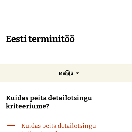
Eesti terminitöö
Liigu
Otsi:
Menüü
sisu
juurde
Kuidas peita detailotsingu
kriteeriume?
A
Kuidas peita detailotsingu