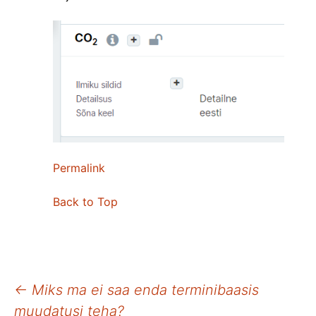
Permalink
Back to Top
Postituste
←
Miks ma ei saa enda terminibaasis
muudatusi teha?