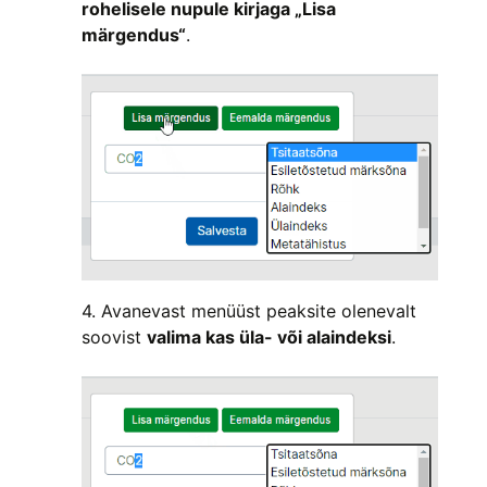
rohelisele nupule kirjaga „Lisa
märgendus“
.
4. Avanevast menüüst peaksite olenevalt
soovist
valima kas üla- või alaindeksi
.