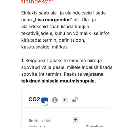
alaindeksit?
Ekilexis saab ala- ja ülaindekseid lisada
nupu
„Lisa märgendus“
alt. Üla- ja
alaindekseid saab lisada kõigile
tekstiväljadele, kuhu on võimalik ise infot
kirjutada: termin, definitsioon,
kasutusnäide, märkus.
1. Kõigepealt peaksite minema hiirega
soovitud välja peale, millele indeksit lisada
soovite (nt termin). Peaksite
vajutama
tekkinud sinisele muutmisnupule.