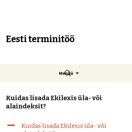
Eesti terminitöö
Liigu
Otsi:
Menüü
sisu
juurde
Kuidas lisada Ekilexis üla- või
alaindeksit?
A
Kuidas lisada Ekilexis üla- või