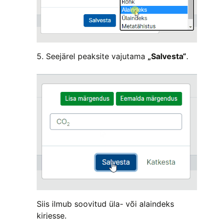
5. Seejärel peaksite vajutama
„Salvesta“
.
Siis ilmub soovitud üla- või alaindeks
kirjesse.