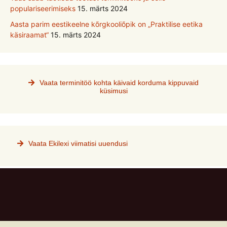
populariseerimiseks
15. märts 2024
Aasta parim eestikeelne kõrgkooliõpik on „Praktilise eetika
käsiraamat“
15. märts 2024
Vaata terminitöö kohta käivaid korduma kippuvaid
küsimusi
Vaata Ekilexi viimatisi uuendusi