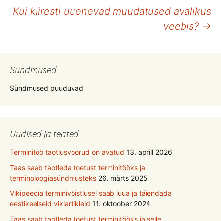
töölaud
Kui kiiresti uuenevad muudatused avalikus
veebis?
→
Sündmused
Sündmused puuduvad
Uudised ja teated
Terminitöö taotlusvoorud on avatud
13. aprill 2026
Taas saab taotleda toetust terminitööks ja
terminoloogiasündmusteks
26. märts 2025
Vikipeedia terminivõistlusel saab luua ja täiendada
eestikeelseid vikiartikleid
11. oktoober 2024
Taas saab taotleda toetust terminitööks ja selle