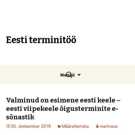
Eesti terminitöö
Liigu
Otsi:
Menüü
sisu
juurde
Valminud on esimene eesti keele –
eesti viipekeele õigusterminite e-
sõnastik
20. detsember 2019
Määratlemata
marivaus