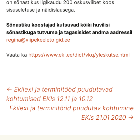
on sõnastikus ligikaudu 200 oskusviibet koos
sisuseletuse ja näidislausega.
Sõnastiku koostajad kutsuvad kõiki huvilisi
sõnastikuga tutvuma ja tagasisidet andma aadressil
regina@viipekeeletolgid.ee
Vaata ka
https://www.eki.ee/dict/vkq/yleskutse.html
Postituste
←
Ekilexi ja terminitööd puudutavad
kohtumised EKIs 12.11 ja 10.12
töölaud
Ekilexi ja terminitööd puudutav kohtumine
EKIs 21.01.2020
→