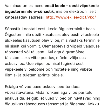
Valminud on esimene
eesti keele – eesti viipekeele
õigusterminite e-sõnastik
, mis on elektrooniliselt
kättesaadav aadressil
http://www.eki.ee/dict/vkq/
Sõnastik koostati eesti keele õigusterminite baasil.
Õigusterminile otsiti kasutuses olev eesti viipekeele
üldkeeles kasutusel olev viibe, mis vastaks terminile
nii sisult kui vormilt. Olemasolevaid viipeid vajadusel
täpsustati või täiustati. Kui aga õigusmõiste
tähistamiseks viibe puudus, mõeldi välja uus
oskusviibe. Uue viipe loomisel tugineti eesti
viipekeele viipeloome põhimõtetele ning viibete
liitmis- ja tuletamisprintsiipidele.
Esialgu võivad uued oskusviiped tunduda
võõrastavatena. Mida rohkem aga viipe päritolu
analüüsida, selgub, et uued viiped on huvitavad ning
õiguslikus tähenduses täpsemad ja õigemad. Kokku