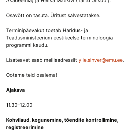
Akadeemia) ja Helika Mäekivi (Tartu Ülikool).
Osavõtt on tasuta. Üritust salvestatakse.
Terminipäevakut toetab Haridus- ja
Teadusministeerium eestikeelse terminoloogia
programmi kaudu.
Lisateavet saab meiliaadressilt
ylle.sihver@emu.ee
.
Ootame teid osalema!
Ajakava
11.30–12.00
Kohvilaud, kogunemine, tõendite kontrollimine,
registreerimine