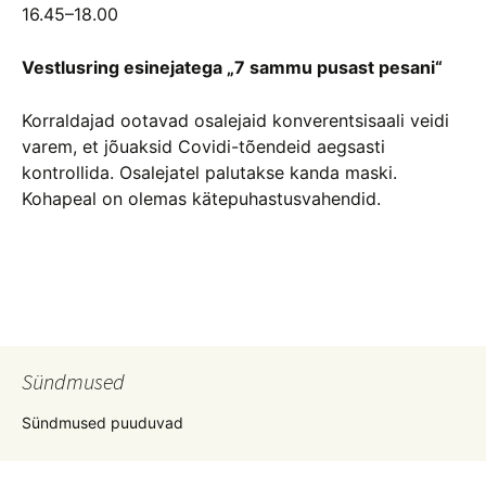
16.45–18.00
Vestlusring esinejatega „7 sammu pusast pesani“
Korraldajad ootavad osalejaid konverentsisaali veidi
varem, et jõuaksid Covidi-tõendeid aegsasti
kontrollida. Osalejatel palutakse kanda maski.
Kohapeal on olemas kätepuhastusvahendid.
Postituste
töölaud
Sündmused
Sündmused puuduvad