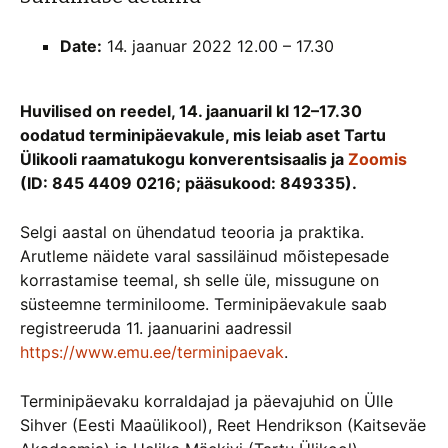
Date:
14. jaanuar 2022 12.00
–
17.30
Huvilised on reedel, 14. jaanuaril kl 12–17.30
oodatud terminipäevakule, mis leiab aset Tartu
Ülikooli raamatukogu konverentsisaalis ja
Zoomis
(ID: 845 4409 0216; pääsukood: 849335).
Selgi aastal on ühendatud teooria ja praktika.
Arutleme näidete varal sassiläinud mõistepesade
korrastamise teemal, sh selle üle, missugune on
süsteemne terminiloome. Terminipäevakule saab
registreeruda 11. jaanuarini aadressil
https://www.emu.ee/terminipaevak
.
Terminipäevaku korraldajad ja päevajuhid on Ülle
Sihver (Eesti Maaülikool), Reet Hendrikson (Kaitseväe