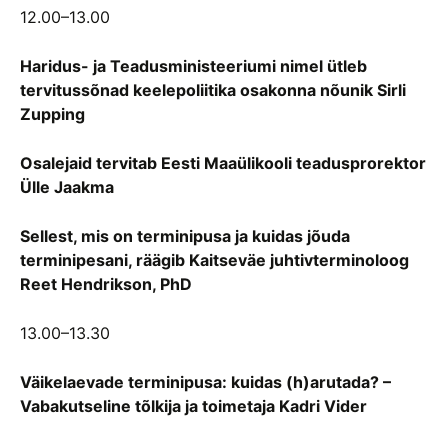
12.00–13.00
Haridus- ja Teadusministeeriumi nimel ütleb
tervitussõnad keelepoliitika osakonna nõunik Sirli
Zupping
Osalejaid tervitab Eesti Maaülikooli teadusprorektor
Ülle Jaakma
Sellest, mis on terminipusa ja kuidas jõuda
terminipesani, räägib Kaitseväe juhtivterminoloog
Reet Hendrikson, PhD
13.00–13.30
Väikelaevade terminipusa: kuidas (h)arutada? –
Vabakutseline tõlkija ja toimetaja Kadri Vider