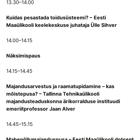
13.30–14.00
Kuidas pesastada toidusüsteemi? –
Eesti
Maaülikooli keelekeskuse juhataja Ülle Sihver
14.00–14.15
Näksimispaus
14.15–14.45
Majandusarvestus ja raamatupidamine – kas
mõistepusa? –
Tallinna Tehnikaülikooli
majandusteaduskonna ärikorralduse instituudi
emeriitprofessor Jaan Alver
14.45–15.15
Mahepõllumajanduspusa –
Eesti Maaülikooli dotsent