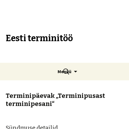
Eesti terminitöö
Liigu
Otsi:
Menüü
sisu
juurde
Terminipäevak „Terminipusast
terminipesani“
Sündmuse detailid