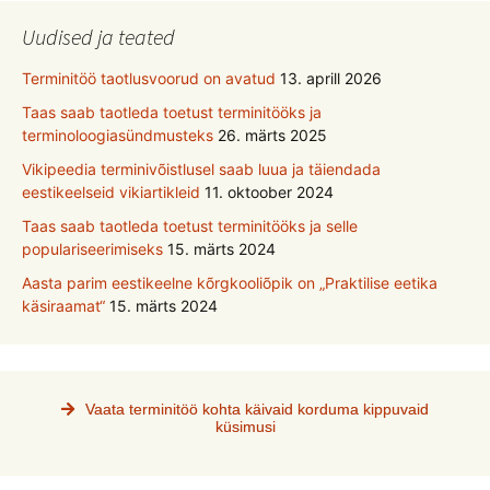
Uudised ja teated
Terminitöö taotlusvoorud on avatud
13. aprill 2026
Taas saab taotleda toetust terminitööks ja
terminoloogiasündmusteks
26. märts 2025
Vikipeedia terminivõistlusel saab luua ja täiendada
eestikeelseid vikiartikleid
11. oktoober 2024
Taas saab taotleda toetust terminitööks ja selle
populariseerimiseks
15. märts 2024
Aasta parim eestikeelne kõrgkooliõpik on „Praktilise eetika
käsiraamat“
15. märts 2024
Vaata terminitöö kohta käivaid korduma kippuvaid
küsimusi