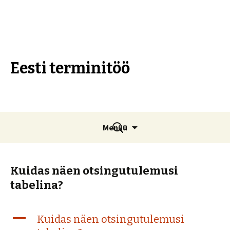
Eesti terminitöö
Liigu
Otsi:
Menüü
sisu
juurde
Kuidas näen otsingutulemusi
tabelina?
A
Kuidas näen otsingutulemusi