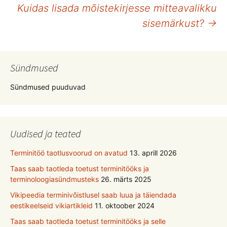
Kuidas lisada mõistekirjesse mitteavalikku
töölaud
sisemärkust?
→
Sündmused
Sündmused puuduvad
Uudised ja teated
Terminitöö taotlusvoorud on avatud
13. aprill 2026
Taas saab taotleda toetust terminitööks ja
terminoloogiasündmusteks
26. märts 2025
Vikipeedia terminivõistlusel saab luua ja täiendada
eestikeelseid vikiartikleid
11. oktoober 2024
Taas saab taotleda toetust terminitööks ja selle