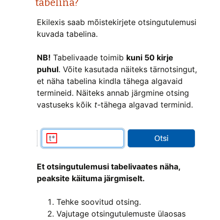
tabelina?
Ekilexis saab mõistekirjete otsingutulemusi
kuvada tabelina.
NB!
Tabelivaade toimib
kuni 50 kirje
puhul
. Võite kasutada näiteks tärnotsingut,
et näha tabelina kindla tähega algavaid
termineid. Näiteks annab järgmine otsing
vastuseks kõik
t
-tähega algavad terminid.
Et otsingutulemusi tabelivaates näha,
peaksite käituma järgmiselt.
Tehke soovitud otsing.
Vajutage otsingutulemuste ülaosas