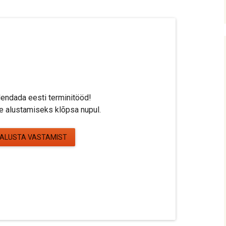
dendada eesti terminitööd!
 alustamiseks klõpsa nupul.
ALUSTA VASTAMIST