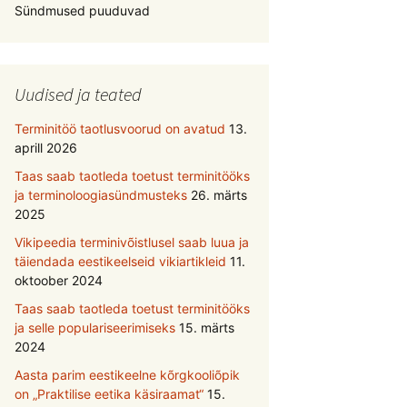
Sündmused puuduvad
Uudised ja teated
Terminitöö taotlusvoorud on avatud
13.
aprill 2026
Taas saab taotleda toetust terminitööks
ja terminoloogiasündmusteks
26. märts
2025
Vikipeedia terminivõistlusel saab luua ja
täiendada eestikeelseid vikiartikleid
11.
oktoober 2024
Taas saab taotleda toetust terminitööks
ja selle populariseerimiseks
15. märts
2024
Aasta parim eestikeelne kõrgkooliõpik
on „Praktilise eetika käsiraamat“
15.