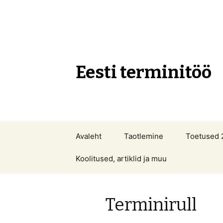
Eesti terminitöö
Liigu
Avaleht
Taotlemine
Toetused 
sisu
juurde
Koolitused, artiklid ja muu
Terminirull