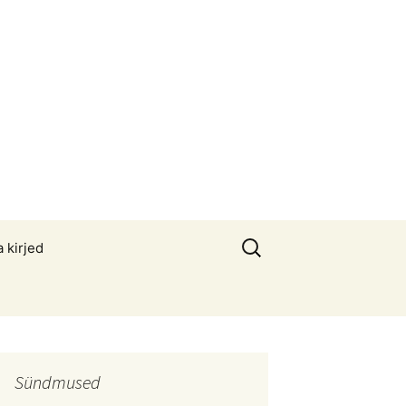
Otsi:
a kirjed
Sündmused