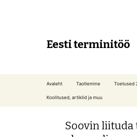
Eesti terminitöö
Liigu
Avaleht
Taotlemine
Toetused 
sisu
juurde
Koolitused, artiklid ja muu
Soovin liituda