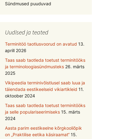
Sündmused puuduvad
Uudised ja teated
Terminitöö taotlusvoorud on avatud
13.
aprill 2026
Taas saab taotleda toetust terminitööks
ja terminoloogiasündmusteks
26. märts
2025
Vikipeedia terminivõistlusel saab luua ja
täiendada eestikeelseid vikiartikleid
11.
oktoober 2024
Taas saab taotleda toetust terminitööks
ja selle populariseerimiseks
15. märts
2024
Aasta parim eestikeelne kõrgkooliõpik
on „Praktilise eetika käsiraamat“
15.