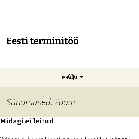
Eesti terminitöö
Liigu
Otsi:
Menüü
sisu
juurde
Sündmused:
Zoom
Midagi ei leitud
Vabandust, kuid antud arhiivist ei leitud ühtegi tulemust