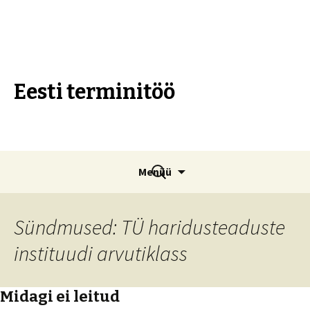
Eesti terminitöö
Liigu
Otsi:
Menüü
sisu
juurde
Sündmused:
TÜ haridusteaduste
instituudi arvutiklass
Midagi ei leitud