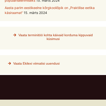
populariseerimiseks
15. märts 2024
Aasta parim eestikeelne kõrgkooliõpik on „Praktilise eetika
käsiraamat“
15. märts 2024
Vaata terminitöö kohta käivaid korduma kippuvaid
küsimusi
Vaata Ekilexi viimatisi uuendusi