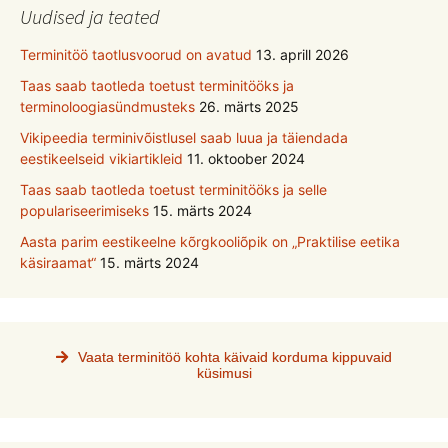
Uudised ja teated
Terminitöö taotlusvoorud on avatud
13. aprill 2026
Taas saab taotleda toetust terminitööks ja
terminoloogiasündmusteks
26. märts 2025
Vikipeedia terminivõistlusel saab luua ja täiendada
eestikeelseid vikiartikleid
11. oktoober 2024
Taas saab taotleda toetust terminitööks ja selle
populariseerimiseks
15. märts 2024
Aasta parim eestikeelne kõrgkooliõpik on „Praktilise eetika
käsiraamat“
15. märts 2024
Vaata terminitöö kohta käivaid korduma kippuvaid
küsimusi