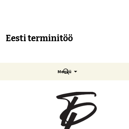
Eesti terminitöö
Liigu
Otsi:
Menüü
sisu
juurde