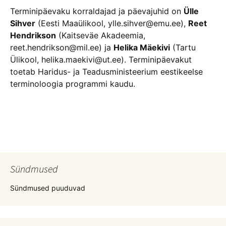
Terminipäevaku korraldajad ja päevajuhid on
Ülle
Sihver
(Eesti Maaülikool, ylle.sihver@emu.ee),
Reet
Hendrikson
(Kaitseväe Akadeemia,
reet.hendrikson@mil.ee) ja
Helika Mäekivi
(Tartu
Ülikool, helika.maekivi@ut.ee). Terminipäevakut
toetab Haridus- ja Teadusministeerium eestikeelse
terminoloogia programmi kaudu.
Postituste
töölaud
Sündmused
Sündmused puuduvad