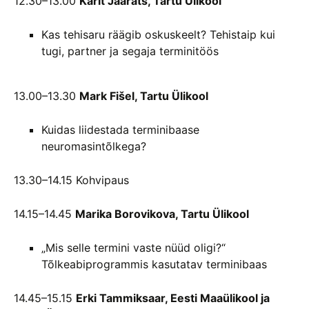
12.30–13.00
Karit Jäärats, Tartu Ülikool
Kas tehisaru räägib oskuskeelt? Tehistaip kui
tugi, partner ja segaja terminitöös
13.00–13.30
Mark Fišel, Tartu Ülikool
Kuidas liidestada terminibaase
neuromasintõlkega?
13.30–14.15 Kohvipaus
14.15–14.45
Marika Borovikova, Tartu Ülikool
„Mis selle termini vaste nüüd oligi?“
Tõlkeabiprogrammis kasutatav terminibaas
14.45–15.15
Erki Tammiksaar, Eesti Maaülikool ja