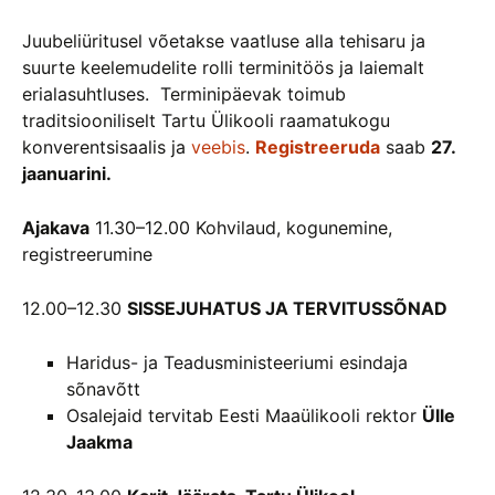
Juubeliüritusel võetakse vaatluse alla tehisaru ja
suurte keelemudelite rolli terminitöös ja laiemalt
erialasuhtluses.
Terminipäevak toimub
traditsiooniliselt Tartu Ülikooli raamatukogu
konverentsisaalis ja
veebis
.
Registreeruda
saab
27.
jaanuarini.
Ajakava
11.30–12.00 Kohvilaud, kogunemine,
registreerumine
12.00–12.30
SISSEJUHATUS JA TERVITUSSÕNAD
Haridus- ja Teadusministeeriumi esindaja
sõnavõtt
Osalejaid tervitab Eesti Maaülikooli rektor
Ülle
Jaakma