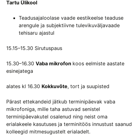
Tartu Ülikool
Teadusajaloolase vaade eestikeelse teaduse
arengule ja subjektiivne tulevikuväljavaade
tehisaru ajastul
15.15–15.30 Sirutuspaus
15.30–16.30
Vaba mikrofon
koos eelmiste aastate
esinejatega
alates kl 16.30
Kokkuvõte
, tort ja suupisted
Pärast ettekandeid jätkub terminipäevak vaba
mikrofoniga, mille taha astuvad senistel
terminipäevakutel osalenud ning neist oma
erialakeele kasutuses ja terminitöös innustust saanud
kolleegid mitmesugustelt erialadelt.